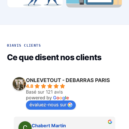
03
AVIS CLIENTS
Ce que disent nos clients
ONLEVETOUT - DEBARRAS PARIS
4.8
Basé sur 121 avis
powered by
G
o
o
g
l
e
évaluez-nous sur
Martin Faliu