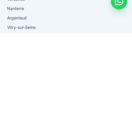
Nanterre
Argenteuil
Vitry-sur-Seine
Toutes les zones →
RESSOURCES
Blog & conseils
Vider après un décès
Guide du débarras
Tarifs
FAQ
Questions fréquentes
À propos
Contact