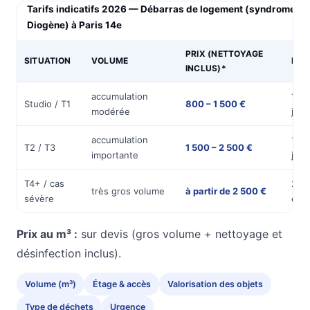
Tarifs indicatifs 2026 — Débarras de logement (syndrome de
Diogène) à Paris 14e
PRIX (NETTOYAGE
SITUATION
VOLUME
DUR
INCLUS)*
accumulation
1
Studio / T1
800 – 1 500 €
modérée
jou
accumulation
1 à 
T2 / T3
1 500 – 2 500 €
importante
jour
T4+ / cas
2 jo
très gros volume
à partir de 2 500 €
sévère
et +
Prix au m³ :
sur devis (gros volume + nettoyage et
désinfection inclus).
Volume (m³)
Étage & accès
Valorisation des objets
Type de déchets
Urgence