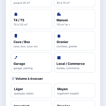
jusqu'à 30 m²
30 à 70 m²
T4 / T5
Maison
70 à 110 m²
110 m² et +
Cave / Box
Grenier
cave, box, sous-sol
combles, grenier
Garage
Local / Commerce
garage, parking
bureau, commerce
Volume à évacuer
2
Léger
Moyen
quelques objets
logement meublé
Important
Diogène