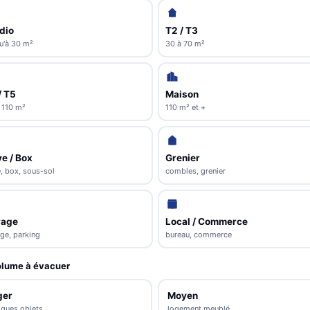
dio
T2 / T3
u'à 30 m²
30 à 70 m²
/ T5
Maison
 110 m²
110 m² et +
e / Box
Grenier
, box, sous-sol
combles, grenier
rage
Local / Commerce
ge, parking
bureau, commerce
lume à évacuer
ger
Moyen
lques objets
logement meublé