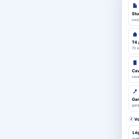
Stu
jusq
T4 
70 à
Cav
cave
Ga
gara
Vo
2
Lé
que