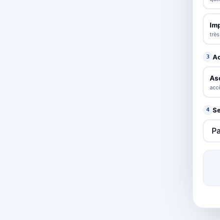
Im
trè
A
3
As
accè
Se
4