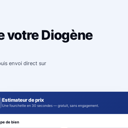
e votre Diogène
uis envoi direct sur
Estimateur de prix
Une fourchette en 30 secondes — gratuit, sans engagement.
pe de bien