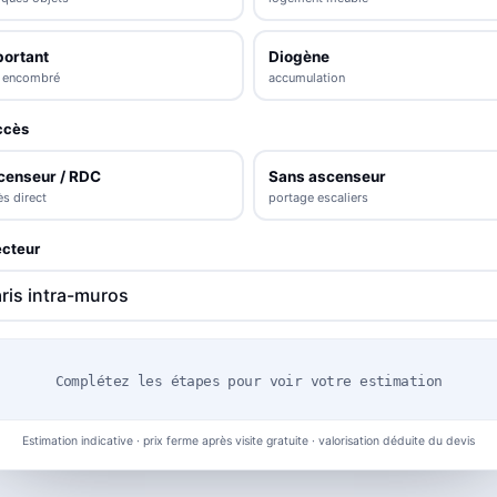
portant
Diogène
s encombré
accumulation
ccès
censeur / RDC
Sans ascenseur
s direct
portage escaliers
cteur
Complétez les étapes pour voir votre estimation
Estimation indicative · prix ferme après visite gratuite · valorisation déduite du devis