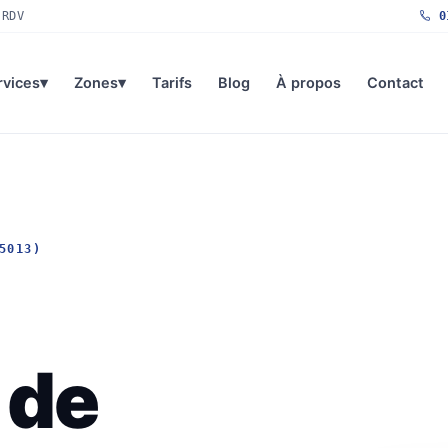
 RDV
01
rvices
▾
Zones
▾
Tarifs
Blog
À propos
Contact
5013)
 de