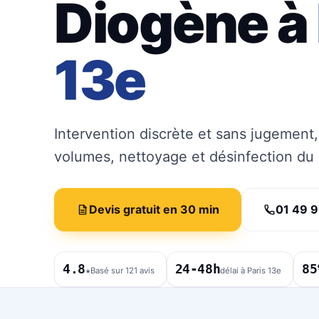
Diogène à
13e
Intervention discrète et sans jugement
volumes, nettoyage et désinfection du
Devis gratuit en 30 min
01 49 9
4.8
24-48h
85
★
Basé sur 121 avis
délai à Paris 13e