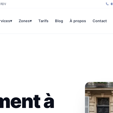
 RDV
01
rvices
▾
Zones
▾
Tarifs
Blog
À propos
Contact
ment à