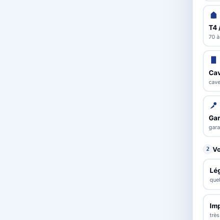
T4 
70 à
Cav
cave
Ga
gara
Vo
2
Lé
que
Im
trè