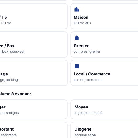
/ T5
Maison
 110 m²
110 m² et +
e / Box
Grenier
, box, sous-sol
combles, grenier
rage
Local / Commerce
ge, parking
bureau, commerce
lume à évacuer
ger
Moyen
lques objets
logement meublé
portant
Diogène
s encombré
accumulation