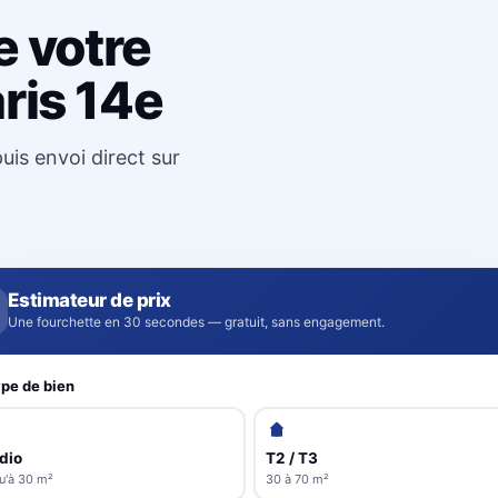
e votre
ris 14e
uis envoi direct sur
Estimateur de prix
Une fourchette en 30 secondes — gratuit, sans engagement.
pe de bien
dio
T2 / T3
u'à 30 m²
30 à 70 m²