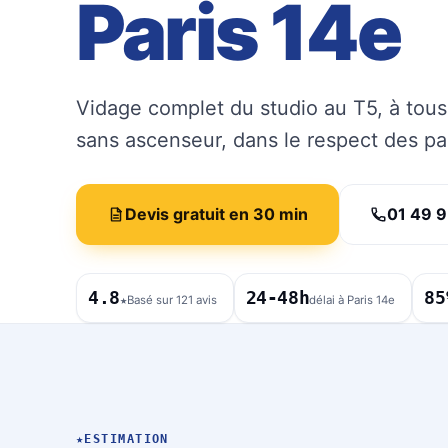
Paris 14e
Vidage complet du studio au T5, à tous
sans ascenseur, dans le respect des p
Devis gratuit en 30 min
01 49 9
4.8
24-48h
85
★
Basé sur 121 avis
délai à Paris 14e
★
ESTIMATION