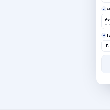
A
3
As
accè
Se
4