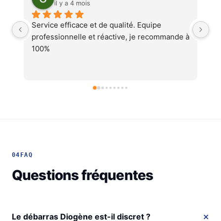
il y a 4 mois
Service au top, devis ultra rapide et 
A
e à 
cohérent, équipes professionnelles et 
soignéesJe recommande !
04
FAQ
Questions fréquentes
Le débarras Diogène est-il discret ?