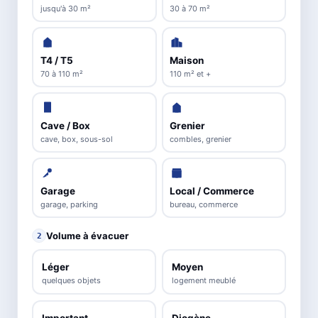
jusqu'à 30 m²
30 à 70 m²
T4 / T5
Maison
70 à 110 m²
110 m² et +
Cave / Box
Grenier
cave, box, sous-sol
combles, grenier
Garage
Local / Commerce
garage, parking
bureau, commerce
Volume à évacuer
2
Léger
Moyen
quelques objets
logement meublé
Important
Diogène