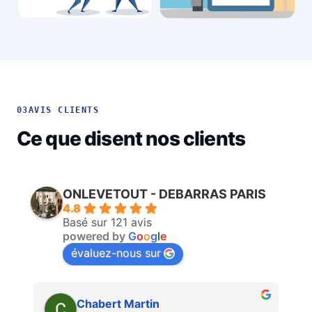
03
AVIS CLIENTS
Ce que disent nos clients
ONLEVETOUT - DEBARRAS PARIS
4.8
Basé sur 121 avis
powered by
G
o
o
g
l
e
évaluez-nous sur
Martin Faliu