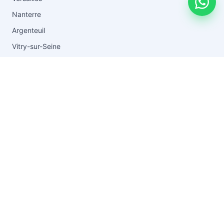
Nanterre
Argenteuil
Vitry-sur-Seine
Toutes les zones →
RESSOURCES
Blog & conseils
Vider après un décès
Guide du débarras
Tarifs
FAQ
Questions fréquentes
À propos
Contact