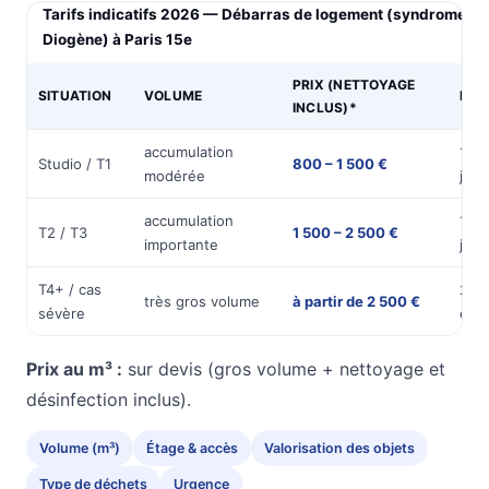
Tarifs indicatifs 2026 — Débarras de logement (syndrome de
Diogène) à Paris 15e
PRIX (NETTOYAGE
SITUATION
VOLUME
DUR
INCLUS)*
accumulation
1
Studio / T1
800 – 1 500 €
modérée
jou
accumulation
1 à 
T2 / T3
1 500 – 2 500 €
importante
jour
T4+ / cas
2 jo
très gros volume
à partir de 2 500 €
sévère
et +
Prix au m³ :
sur devis (gros volume + nettoyage et
désinfection inclus).
Volume (m³)
Étage & accès
Valorisation des objets
Type de déchets
Urgence