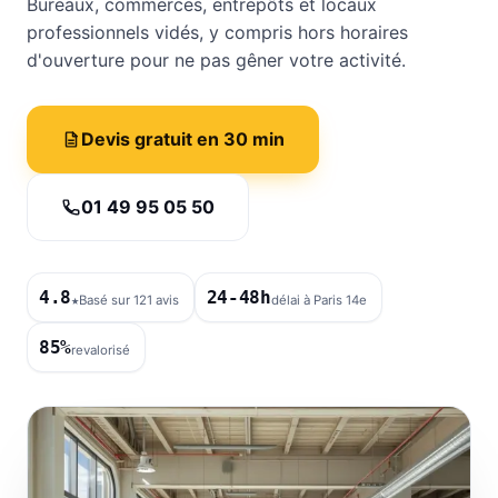
Bureaux, commerces, entrepôts et locaux
professionnels vidés, y compris hors horaires
d'ouverture pour ne pas gêner votre activité.
Devis gratuit en 30 min
01 49 95 05 50
4.8
24-48h
★
Basé sur 121 avis
délai à Paris 14e
85%
revalorisé