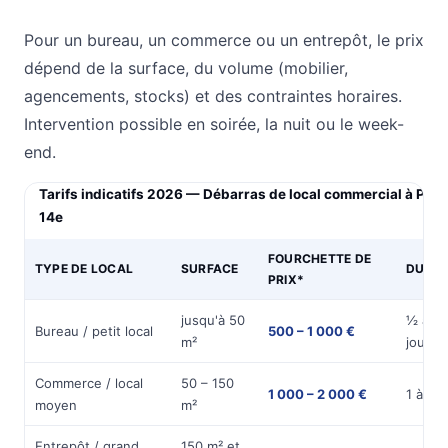
Pour un bureau, un commerce ou un entrepôt, le prix
dépend de la surface, du volume (mobilier,
agencements, stocks) et des contraintes horaires.
Intervention possible en soirée, la nuit ou le week-
end.
Tarifs indicatifs 2026 — Débarras de local commercial à Pari
14e
FOURCHETTE DE
TYPE DE LOCAL
SURFACE
DURÉE
PRIX*
jusqu'à 50
½ à 1
Bureau / petit local
500 – 1 000 €
m²
journé
Commerce / local
50 – 150
1 000 – 2 000 €
1 à 2 j
moyen
m²
Entrepôt / grand
150 m² et