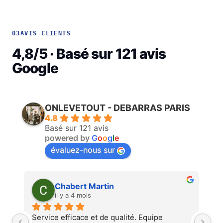
03
AVIS CLIENTS
4,8/5 · Basé sur 121 avis
Google
ONLEVETOUT - DEBARRAS PARIS
4.8
Basé sur 121 avis
powered by
G
o
o
g
l
e
évaluez-nous sur
Martin Faliu
il y a 4 mois
Service au top, devis ultra rapide et 
Au