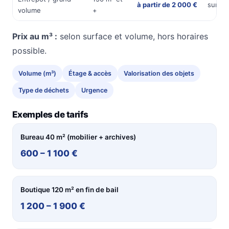
à partir de 2 000 €
sur de
volume
+
Prix au m³ :
selon surface et volume, hors horaires
possible.
Volume (m³)
Étage & accès
Valorisation des objets
Type de déchets
Urgence
Exemples de tarifs
Bureau 40 m² (mobilier + archives)
600 – 1 100 €
Boutique 120 m² en fin de bail
1 200 – 1 900 €