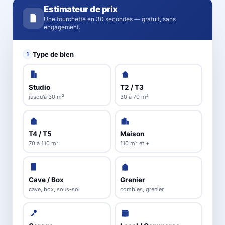
Estimateur de prix
Une fourchette en 30 secondes — gratuit, sans
engagement.
Type de bien
1
Studio
T2 / T3
jusqu'à 30 m²
30 à 70 m²
T4 / T5
Maison
70 à 110 m²
110 m² et +
Cave / Box
Grenier
cave, box, sous-sol
combles, grenier