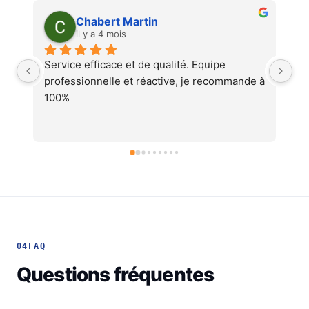
Martin Faliu
il y a 4 mois
Service au top, devis ultra rapide et 
Au
 à 
cohérent, équipes professionnelles et 
soignéesJe recommande !
04
FAQ
Questions fréquentes