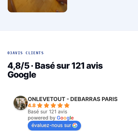
03
AVIS CLIENTS
4,8/5 · Basé sur 121 avis
Google
ONLEVETOUT - DEBARRAS PARIS
4.8
Basé sur 121 avis
powered by
G
o
o
g
l
e
évaluez-nous sur