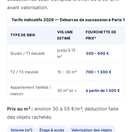
avant valorisation.
Tarifs indicatifs 2026 — Débarras de succession à Paris 14e
VOLUME
FOURCHETTE DE
TYPE DE BIEN
DU
ESTIMÉ
PRIX*
jusqu'à 15
½
Studio / T1 meublé
300 – 600 €
m³
jou
1
T2 / T3 meublé
15 – 30 m³
700 – 1 300 €
jou
Appartement familial /
1 à
30 m³ et +
à partir de 1 300 €
maison
jou
Prix au m³ :
environ 30 à 55 €/m³, déduction faite
des objets rachetés.
Volume (m³)
Étage & accès
Valorisation des objets