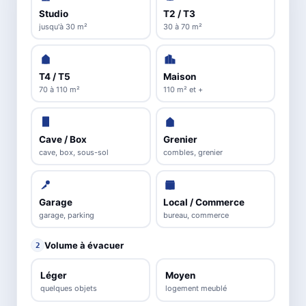
Studio
T2 / T3
jusqu'à 30 m²
30 à 70 m²
T4 / T5
Maison
70 à 110 m²
110 m² et +
Cave / Box
Grenier
cave, box, sous-sol
combles, grenier
Garage
Local / Commerce
garage, parking
bureau, commerce
Volume à évacuer
2
Léger
Moyen
quelques objets
logement meublé