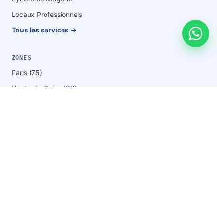
Locaux Professionnels
Tous les services →
ZONES
Paris (75)
Hauts-de-Seine (92)
Seine-Saint-Denis (93)
Val-de-Marne (94)
Yvelines (78)
Essonne (91)
Val-d'Oise (95)
Seine-et-Marne (77)
Boulogne-Billancourt
Saint-Denis