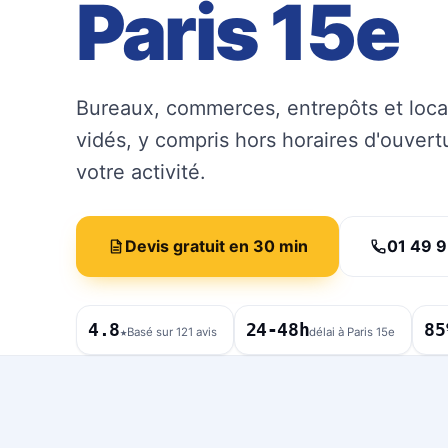
Paris 15e
Bureaux, commerces, entrepôts et loca
vidés, y compris hors horaires d'ouver
votre activité.
Devis gratuit en 30 min
01 49 9
4.8
24-48h
85
★
Basé sur 121 avis
délai à Paris 15e