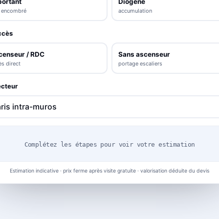
portant
Diogène
s encombré
accumulation
ccès
censeur / RDC
Sans ascenseur
s direct
portage escaliers
cteur
Complétez les étapes pour voir votre estimation
Estimation indicative · prix ferme après visite gratuite · valorisation déduite du devis