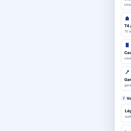
jusq
T4 
70 à
Cav
cave
Ga
gara
Vo
2
Lé
que