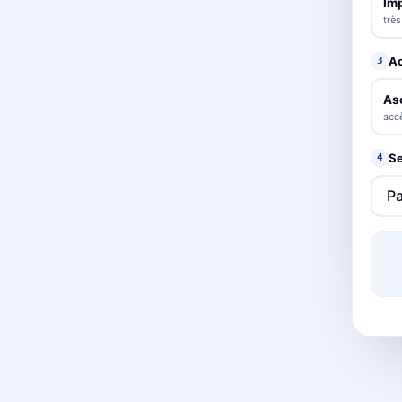
Im
trè
A
3
As
accè
Se
4