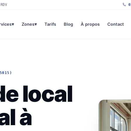
 RDV
01
rvices
▾
Zones
▾
Tarifs
Blog
À propos
Contact
5015)
e local
l à