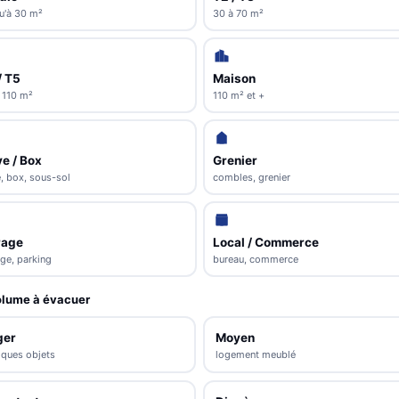
u'à 30 m²
30 à 70 m²
/ T5
Maison
 110 m²
110 m² et +
e / Box
Grenier
, box, sous-sol
combles, grenier
rage
Local / Commerce
ge, parking
bureau, commerce
lume à évacuer
ger
Moyen
lques objets
logement meublé