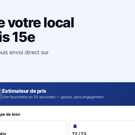
 votre local
is 15e
uis envoi direct sur
Estimateur de prix
Une fourchette en 30 secondes — gratuit, sans engagement.
pe de bien
dio
T2 / T3