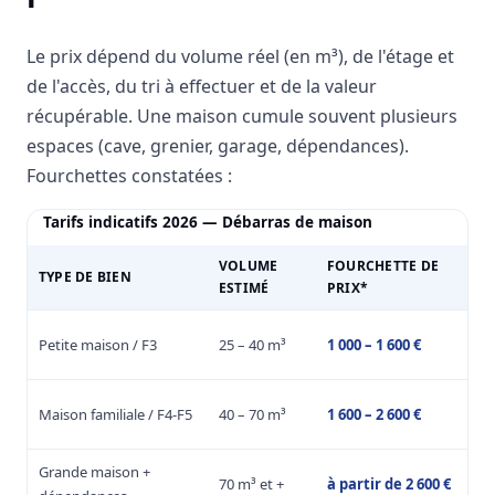
Le prix dépend du volume réel (en m³), de l'étage et
de l'accès, du tri à effectuer et de la valeur
récupérable. Une maison cumule souvent plusieurs
espaces (cave, grenier, garage, dépendances).
Fourchettes constatées :
Tarifs indicatifs 2026 — Débarras de maison
VOLUME
FOURCHETTE DE
TYPE DE BIEN
DU
ESTIMÉ
PRIX*
1
Petite maison / F3
25 – 40 m³
1 000 – 1 600 €
jou
1 à
Maison familiale / F4-F5
40 – 70 m³
1 600 – 2 600 €
jou
Grande maison +
2 j
70 m³ et +
à partir de 2 600 €