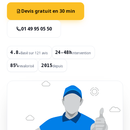
Devis gratuit en 30 min
01 49 95 05 50
4.8
24-48h
Basé sur 121 avis
intervention
★
85%
2015
revalorisé
depuis