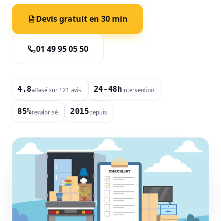
Devis gratuit en 30 min
01 49 95 05 50
4.8
24-48h
Basé sur 121 avis
intervention
★
85%
2015
revalorisé
depuis