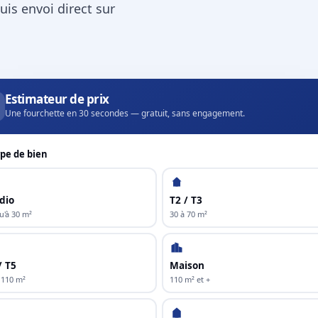
uis envoi direct sur
Estimateur de prix
Une fourchette en 30 secondes — gratuit, sans engagement.
pe de bien
dio
T2 / T3
u'à 30 m²
30 à 70 m²
/ T5
Maison
 110 m²
110 m² et +