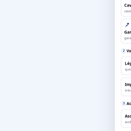
Cav
cave
Ga
gara
Vo
2
Lé
que
Im
trè
Ac
3
As
accè