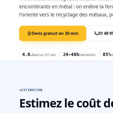
encombrants en métal : on enlève la ferr
l'oriente vers le recyclage des métaux, 
Devis gratuit en 30 min
01 49 9
4.8
24-48h
85%
Basé sur 121 avis
intervention
r
★
★
ESTIMATION
Estimez le coût d