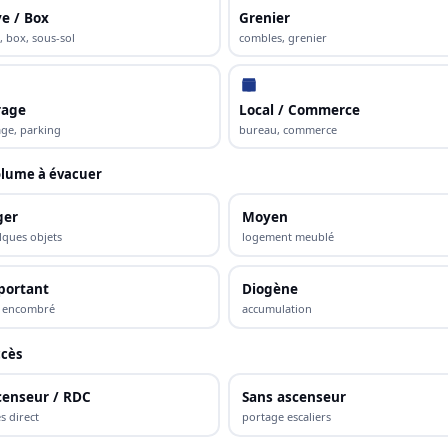
e / Box
Grenier
, box, sous-sol
combles, grenier
rage
Local / Commerce
ge, parking
bureau, commerce
lume à évacuer
ger
Moyen
lques objets
logement meublé
portant
Diogène
s encombré
accumulation
cès
censeur / RDC
Sans ascenseur
s direct
portage escaliers