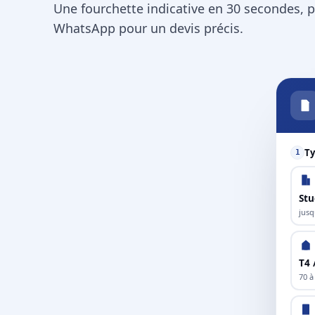
Une fourchette indicative en 30 secondes, p
WhatsApp pour un devis précis.
Ty
1
Stu
jusq
T4 
70 à