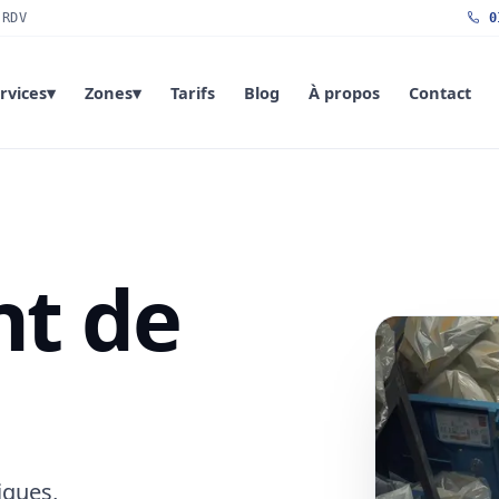
 RDV
01
rvices
▾
Zones
▾
Tarifs
Blog
À propos
Contact
t de
iques,