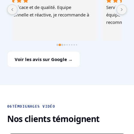
Service au top, devis ultra rapide et cohérent, 
Au
à 
équipes professionnelles et soignéesJe 
recommande !
Voir les avis sur Google →
06
TÉMOIGNAGES VIDÉO
Nos clients témoignent