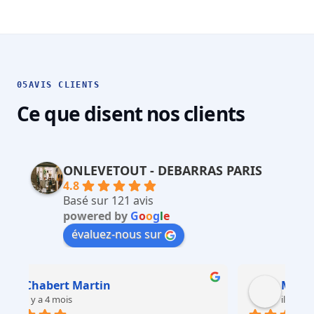
05
AVIS CLIENTS
Ce que disent nos clients
ONLEVETOUT - DEBARRAS PARIS
4.8
Basé sur 121 avis
powered by
G
o
o
g
l
e
évaluez-nous sur
Martin Faliu
il y a 4 mois