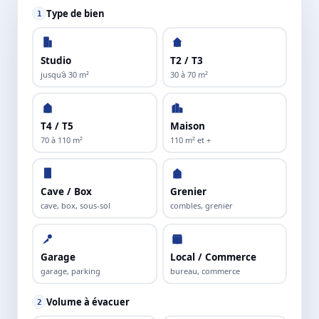
Type de bien
1
Studio
T2 / T3
jusqu'à 30 m²
30 à 70 m²
T4 / T5
Maison
70 à 110 m²
110 m² et +
Cave / Box
Grenier
cave, box, sous-sol
combles, grenier
Garage
Local / Commerce
garage, parking
bureau, commerce
Volume à évacuer
2