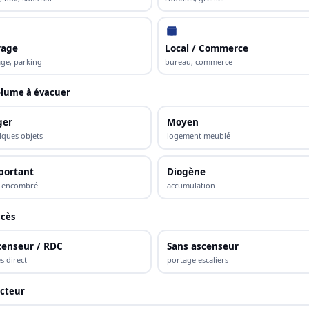
rage
Local / Commerce
ge, parking
bureau, commerce
lume à évacuer
ger
Moyen
lques objets
logement meublé
portant
Diogène
s encombré
accumulation
cès
censeur / RDC
Sans ascenseur
s direct
portage escaliers
cteur