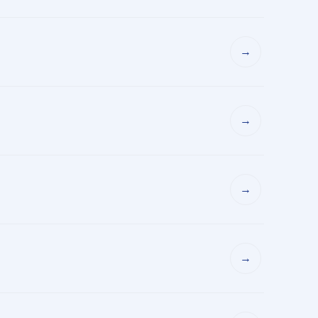
→
→
→
→