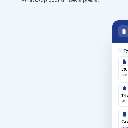
Ty
1
Stu
jusq
T4 
70 à
Cav
cave