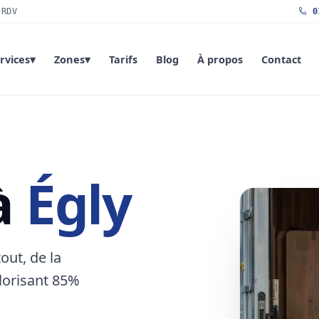
 RDV
01
rvices
▾
Zones
▾
Tarifs
Blog
À propos
Contact
à
Égly
out, de la
alorisant 85%