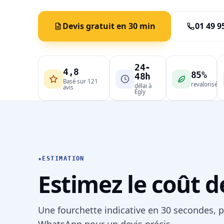
Devis gratuit en 30 min
01 49 9
24-
4,8
85%
48h
Basé sur 121
revalorisé
délai à
avis
Égly
★
ESTIMATION
Estimez le coût d
Une fourchette indicative en 30 secondes, p
WhatsApp pour un devis précis.