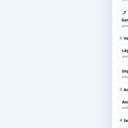
Ga
gara
Vo
2
Lé
que
Im
trè
Ac
3
As
accè
Se
4