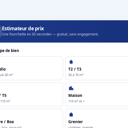
Estimateur de prix
Une fourchette en 30 secondes — gratuit, sans engagement.
pe de bien
dio
T2 / T3
u'à 30 m²
30 à 70 m²
/ T5
Maison
 110 m²
110 m² et +
e / Box
Grenier
, box, sous-sol
combles, grenier