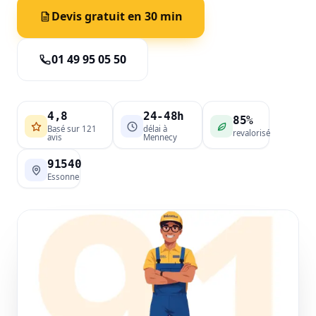
Devis gratuit en 30 min
01 49 95 05 50
4,8
24-48h
85%
Basé sur 121
délai à
revalorisé
avis
Mennecy
91540
Essonne