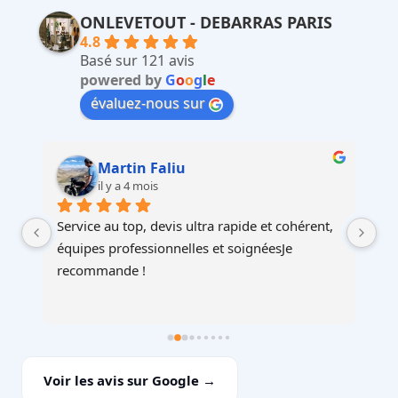
ONLEVETOUT - DEBARRAS PARIS
4.8
Basé sur 121 avis
powered by
G
o
o
g
l
e
évaluez-nous sur
Martin Faliu
il y a 4 mois
Service au top, devis ultra rapide et cohérent, 
Au
à 
équipes professionnelles et soignéesJe 
recommande !
Voir les avis sur Google →