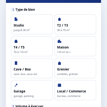
Type de bien
1
Studio
T2 / T3
jusqu'à 30 m²
30 à 70 m²
T4 / T5
Maison
70 à 110 m²
110 m² et +
Cave / Box
Grenier
cave, box, sous-sol
combles, grenier
Garage
Local / Commerce
garage, parking
bureau, commerce
Volume à évacuer
2