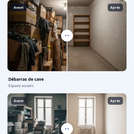
Avant
Après
Débarras de cave
Espace assaini
Avant
Après