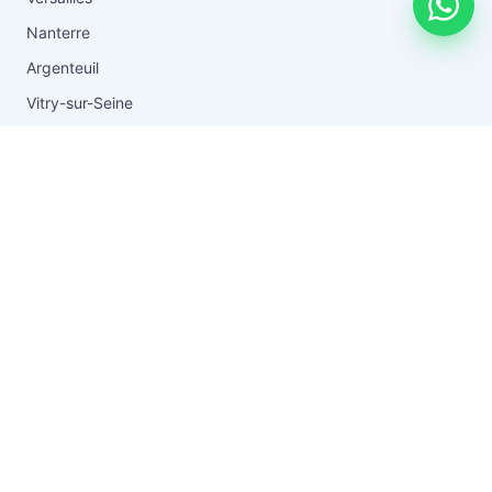
Nanterre
Argenteuil
Vitry-sur-Seine
Toutes les zones →
RESSOURCES
Blog & conseils
Vider après un décès
Guide du débarras
Tarifs
FAQ
Questions fréquentes
À propos
Contact