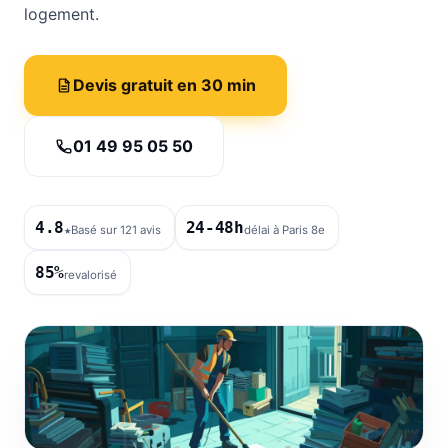
logement.
Devis gratuit en 30 min
01 49 95 05 50
4.8
24-48h
★
Basé sur 121 avis
délai à Paris 8e
85%
revalorisé