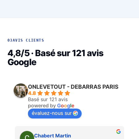
03
AVIS CLIENTS
4,8/5 · Basé sur 121 avis
Google
ONLEVETOUT - DEBARRAS PARIS
4.8
Basé sur 121 avis
powered by
G
o
o
g
l
e
évaluez-nous sur
Martin Faliu