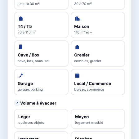
jusqu'à 30 m²
30 à 70 m²
T4 / T5
Maison
70 à 110 m²
110 m² et +
Cave / Box
Grenier
cave, box, sous-sol
combles, grenier
Garage
Local / Commerce
garage, parking
bureau, commerce
Volume à évacuer
2
Léger
Moyen
quelques objets
logement meublé
Important
Diogène