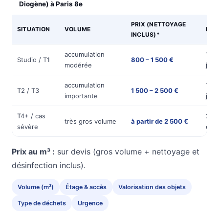
Diogène) à Paris 8e
PRIX (NETTOYAGE
SITUATION
VOLUME
DUR
INCLUS)*
accumulation
1
Studio / T1
800 – 1 500 €
modérée
jou
accumulation
1 à 
T2 / T3
1 500 – 2 500 €
importante
jour
T4+ / cas
2 jo
très gros volume
à partir de 2 500 €
sévère
et +
Prix au m³ :
sur devis (gros volume + nettoyage et
désinfection inclus).
Volume (m³)
Étage & accès
Valorisation des objets
Type de déchets
Urgence