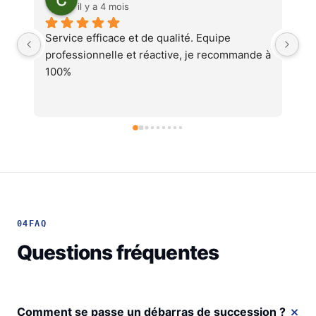
il y a 4 mois
Service au top, devis ultra rapide et 
Au
 à 
cohérent, équipes professionnelles et 
soignéesJe recommande !
04
FAQ
Questions fréquentes
Comment se passe un débarras de succession ?