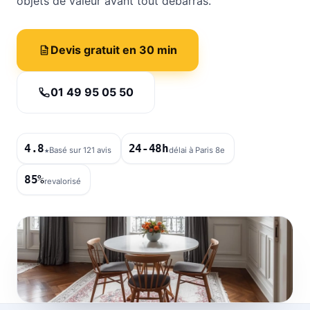
objets de valeur avant tout débarras.
Devis gratuit en 30 min
01 49 95 05 50
4.8
24-48h
★
Basé sur 121 avis
délai à Paris 8e
85%
revalorisé