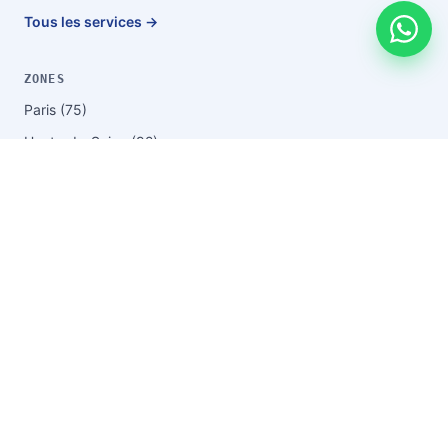
Tous les services →
ZONES
Paris (75)
Hauts-de-Seine (92)
Seine-Saint-Denis (93)
Val-de-Marne (94)
Yvelines (78)
Essonne (91)
Val-d'Oise (95)
Seine-et-Marne (77)
Boulogne-Billancourt
Saint-Denis
Montreuil