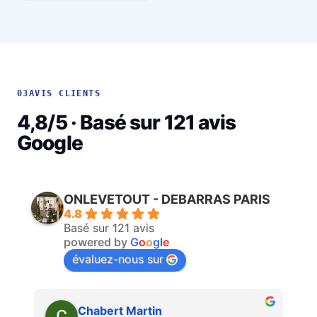
03
AVIS CLIENTS
4,8/5 · Basé sur 121 avis
Google
ONLEVETOUT - DEBARRAS PARIS
4.8
Basé sur 121 avis
powered by
G
o
o
g
l
e
évaluez-nous sur
Martin Faliu