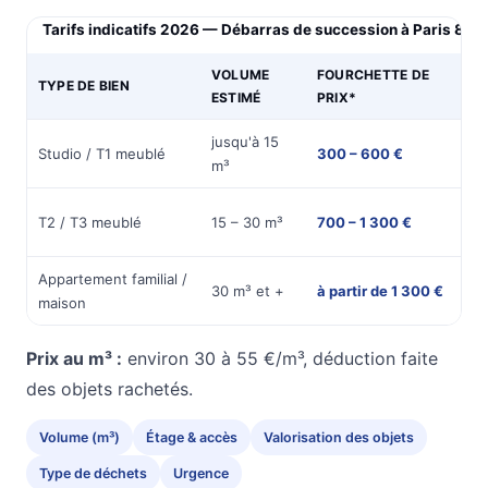
Tarifs indicatifs 2026 — Débarras de succession à Paris 8e
VOLUME
FOURCHETTE DE
TYPE DE BIEN
DU
ESTIMÉ
PRIX*
jusqu'à 15
½
Studio / T1 meublé
300 – 600 €
m³
jou
1
T2 / T3 meublé
15 – 30 m³
700 – 1 300 €
jou
Appartement familial /
1 à
30 m³ et +
à partir de 1 300 €
maison
jou
Prix au m³ :
environ 30 à 55 €/m³, déduction faite
des objets rachetés.
Volume (m³)
Étage & accès
Valorisation des objets
Type de déchets
Urgence