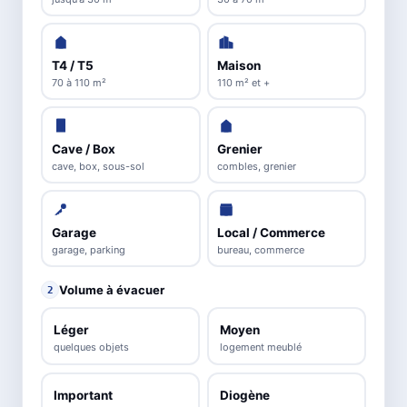
T4 / T5
Maison
70 à 110 m²
110 m² et +
Cave / Box
Grenier
cave, box, sous-sol
combles, grenier
Garage
Local / Commerce
garage, parking
bureau, commerce
Volume à évacuer
2
Léger
Moyen
quelques objets
logement meublé
Important
Diogène