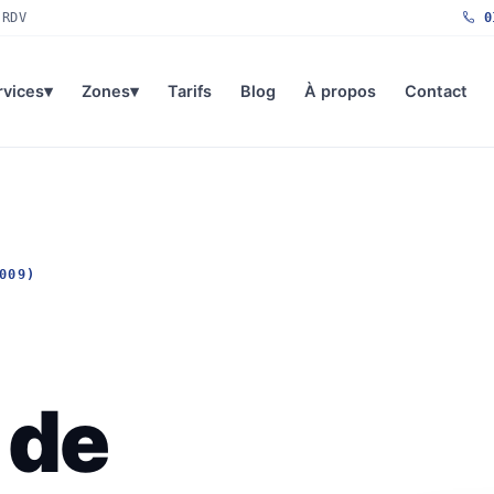
 RDV
01
rvices
▾
Zones
▾
Tarifs
Blog
À propos
Contact
009)
 de