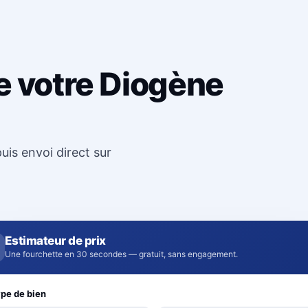
e votre Diogène
uis envoi direct sur
Estimateur de prix
Une fourchette en 30 secondes — gratuit, sans engagement.
pe de bien