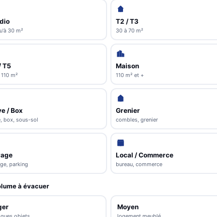
dio
T2 / T3
u'à 30 m²
30 à 70 m²
/ T5
Maison
 110 m²
110 m² et +
e / Box
Grenier
, box, sous-sol
combles, grenier
rage
Local / Commerce
ge, parking
bureau, commerce
lume à évacuer
ger
Moyen
lques objets
logement meublé