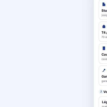
Stu
jusq
T4 
70 à
Cav
cave
Ga
gara
Vo
2
Lé
que