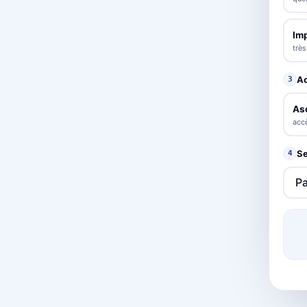
Im
trè
A
3
As
accè
Se
4