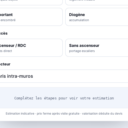
portant
Diogène
s encombré
accumulation
ccès
censeur / RDC
Sans ascenseur
s direct
portage escaliers
cteur
Complétez les étapes pour voir votre estimation
Estimation indicative · prix ferme après visite gratuite · valorisation déduite du devis