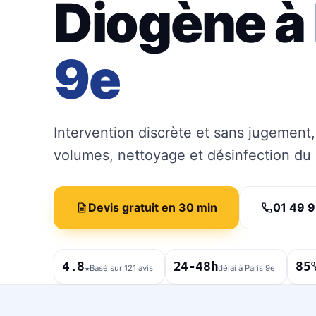
Diogène à
9e
Intervention discrète et sans jugement
volumes, nettoyage et désinfection du
Devis gratuit en 30 min
01 49 9
4.8
24-48h
85
★
Basé sur 121 avis
délai à Paris 9e