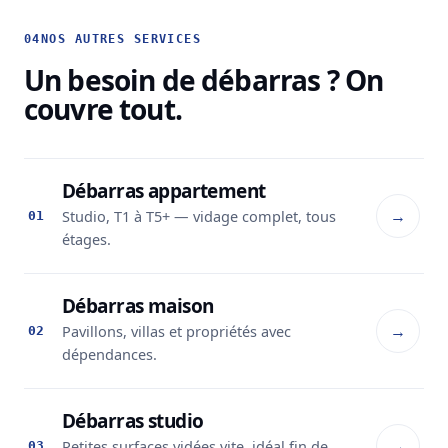
04
NOS AUTRES SERVICES
Un besoin de débarras ? On
couvre tout.
Débarras appartement
→
Studio, T1 à T5+ — vidage complet, tous
01
étages.
Débarras maison
→
Pavillons, villas et propriétés avec
02
dépendances.
Débarras studio
→
Petites surfaces vidées vite, idéal fin de
03