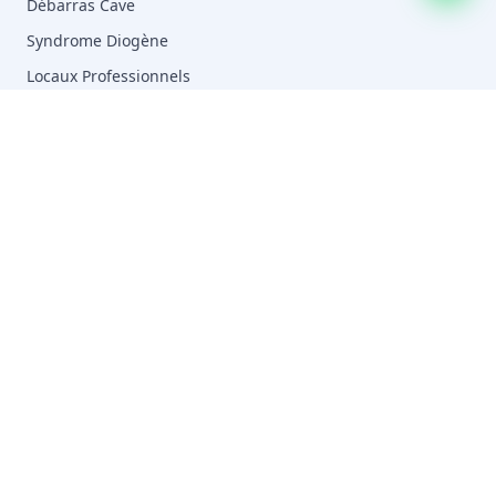
Débarras Cave
Syndrome Diogène
Locaux Professionnels
Tous les services →
ZONES
Paris (75)
Hauts-de-Seine (92)
Seine-Saint-Denis (93)
Val-de-Marne (94)
Yvelines (78)
Essonne (91)
Val-d'Oise (95)
Seine-et-Marne (77)
Boulogne-Billancourt