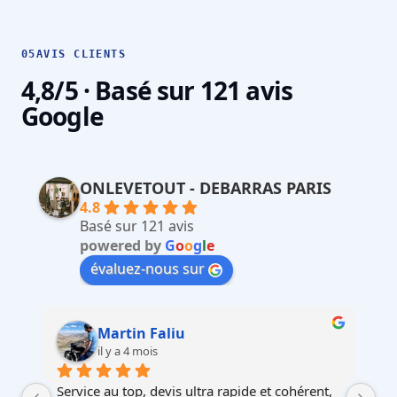
05
AVIS CLIENTS
4,8/5 · Basé sur 121 avis
Google
ONLEVETOUT - DEBARRAS PARIS
4.8
Basé sur 121 avis
powered by
G
o
o
g
l
e
évaluez-nous sur
Martin Faliu
il y a 4 mois
Service au top, devis ultra rapide et cohérent, 
Au