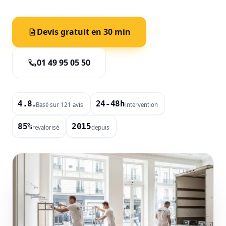
Devis gratuit en 30 min
01 49 95 05 50
4.8
24-48h
Basé sur 121 avis
intervention
★
85%
2015
revalorisé
depuis