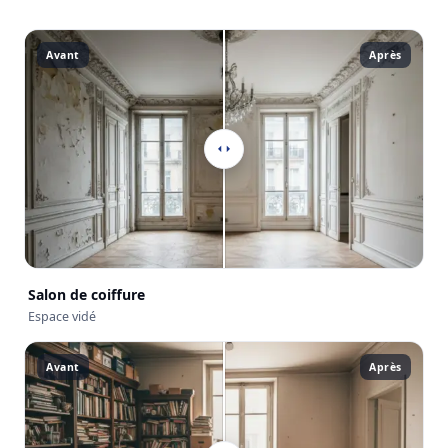
Avant
Après
Salon de coiffure
Espace vidé
Avant
Après