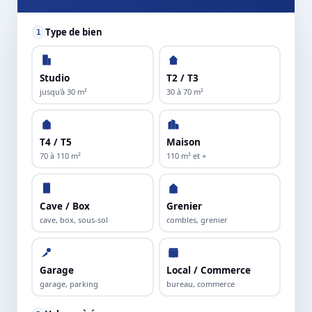
Type de bien
1
Studio
T2 / T3
jusqu'à 30 m²
30 à 70 m²
T4 / T5
Maison
70 à 110 m²
110 m² et +
Cave / Box
Grenier
cave, box, sous-sol
combles, grenier
Garage
Local / Commerce
garage, parking
bureau, commerce