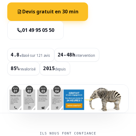
Devis gratuit en 30 min
01 49 95 05 50
4.8
24-48h
Basé sur 121 avis
intervention
★
85%
2015
revalorisé
depuis
ILS NOUS FONT CONFIANCE