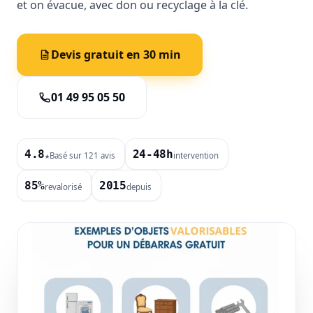
et on évacue, avec don ou recyclage à la clé.
Devis gratuit en 30 min
01 49 95 05 50
4.8
24-48h
Basé sur 121 avis
intervention
★
85%
2015
revalorisé
depuis