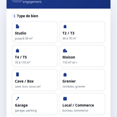
engagement.
Type de bien
1
Studio
T2 / T3
jusqu'à 30 m²
30 à 70 m²
T4 / T5
Maison
70 à 110 m²
110 m² et +
Cave / Box
Grenier
cave, box, sous-sol
combles, grenier
Garage
Local / Commerce
garage, parking
bureau, commerce