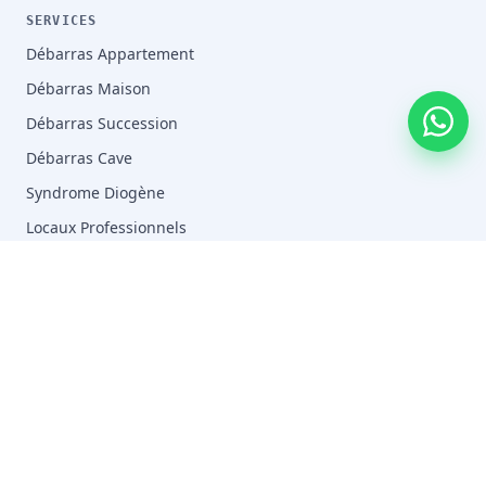
SERVICES
Débarras Appartement
Débarras Maison
Débarras Succession
Débarras Cave
Syndrome Diogène
Locaux Professionnels
Tous les services →
ZONES
Paris (75)
Hauts-de-Seine (92)
Seine-Saint-Denis (93)
Val-de-Marne (94)