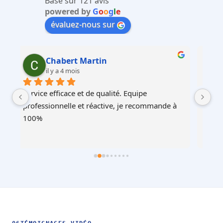
Basé sur 121 avis
powered by
G
o
o
g
l
e
évaluez-nous sur
Martin Faliu
il y a 4 mois
Service au top, devis ultra rapide et cohérent, 
Au
à 
équipes professionnelles et soignéesJe 
recommande !