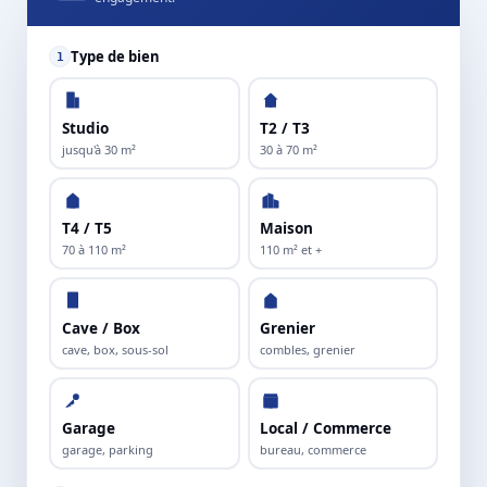
Type de bien
1
Studio
T2 / T3
jusqu'à 30 m²
30 à 70 m²
T4 / T5
Maison
70 à 110 m²
110 m² et +
Cave / Box
Grenier
cave, box, sous-sol
combles, grenier
Garage
Local / Commerce
garage, parking
bureau, commerce