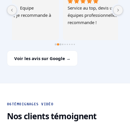
Service au top, devis ultra rapide et cohérent, 
Au
à 
équipes professionnelles et soignéesJe 
recommande !
Voir les avis sur Google →
06
TÉMOIGNAGES VIDÉO
Nos clients témoignent