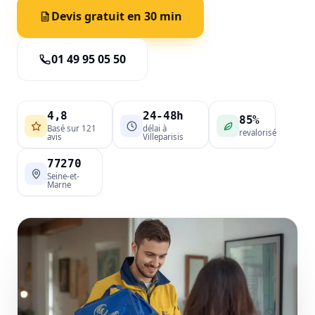
Devis gratuit en 30 min
01 49 95 05 50
4,8
24-48h
85%
Basé sur 121
délai à
revalorisé
avis
Villeparisis
77270
Seine-et-
Marne