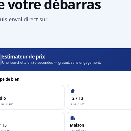
e votre débarras
uis envoi direct sur
Estimateur de prix
Une fourchette en 30 secondes — gratuit, sans engagement.
pe de bien
dio
T2 / T3
u'à 30 m²
30 à 70 m²
/ T5
Maison
 110 m²
110 m² et +