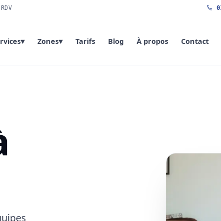
 RDV
01
rvices
▾
Zones
▾
Tarifs
Blog
À propos
Contact
à
quipes