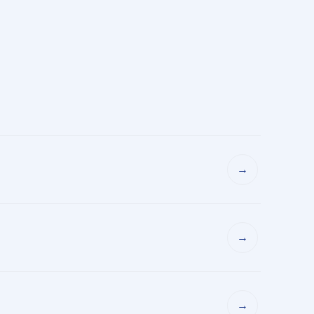
→
→
→