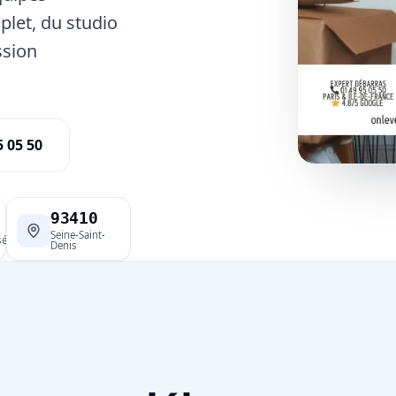
plet, du studio
ssion
5 05 50
93410
Seine-Saint-
sé
Denis