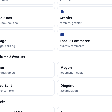
e / Box
Grenier
, box, sous-sol
combles, grenier
rage
Local / Commerce
ge, parking
bureau, commerce
lume à évacuer
ger
Moyen
lques objets
logement meublé
portant
Diogène
s encombré
accumulation
cès