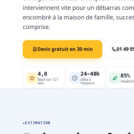
interviennent vite pour un débarras com
encombré à la maison de famille, succe
comprise.
Devis gratuit en 30 min
01 49 9
4,8
24-48h
85%
Basé sur 121
délai à
revalori
avis
Vaujours
★
ESTIMATION