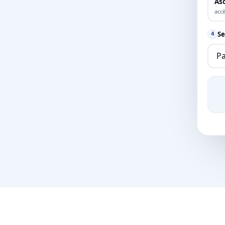
As
accè
Se
4