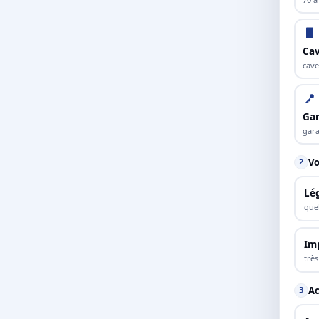
Cav
cave
Ga
gara
Vo
2
Lé
que
Im
trè
Ac
3