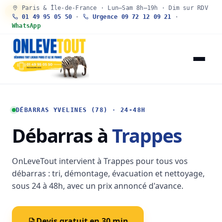
Paris & Île-de-France · Lun–Sam 8h–19h · Dim sur RDV
30 SEC
01 49 95 05 50
·
Urgence 09 72 12 09 21
·
WhatsApp
DÉBARRAS YVELINES (78) · 24-48H
Débarras à
Trappes
OnLeveTout intervient à Trappes pour tous vos
débarras : tri, démontage, évacuation et nettoyage,
sous 24 à 48h, avec un prix annoncé d'avance.
Devis gratuit en 30 min