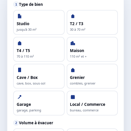
Type de bien
1
Studio
T2 / T3
jusqu'à 30 m²
30 à 70 m²
T4 / T5
Maison
70 à 110 m²
110 m² et +
Cave / Box
Grenier
cave, box, sous-sol
combles, grenier
Garage
Local / Commerce
garage, parking
bureau, commerce
Volume à évacuer
2