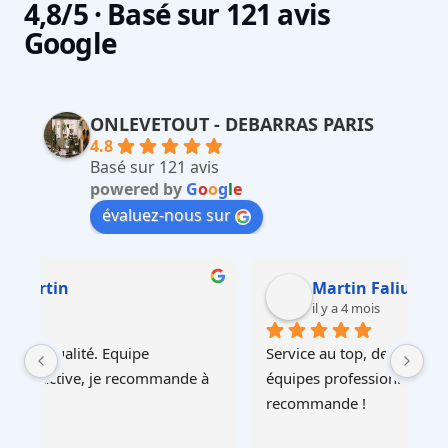
4,8/5 · Basé sur 121 avis
Google
ONLEVETOUT - DEBARRAS PARIS
4.8
Basé sur 121 avis
powered by
G
o
o
g
l
e
évaluez-nous sur
Martin Faliu
il y a 4 mois
Service au top, devis ultra rapide et cohérent, 
Au
à 
équipes professionnelles et soignéesJe 
recommande !