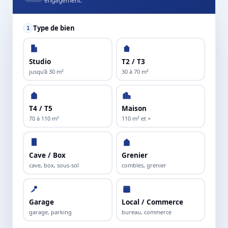
engagement.
Type de bien
1
Studio
T2 / T3
jusqu'à 30 m²
30 à 70 m²
T4 / T5
Maison
70 à 110 m²
110 m² et +
Cave / Box
Grenier
cave, box, sous-sol
combles, grenier
Garage
Local / Commerce
garage, parking
bureau, commerce