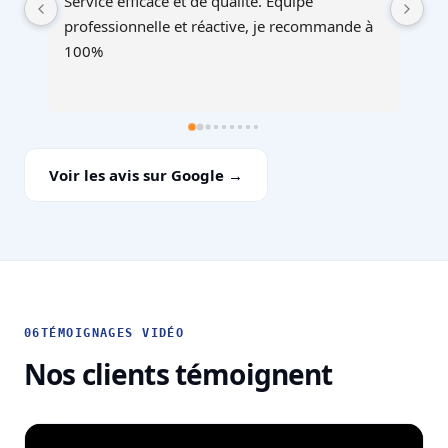
Service au top, devis ultra rapide et cohérent, 
Au
à 
équipes professionnelles et soignéesJe 
recommande !
Voir les avis sur Google →
06
TÉMOIGNAGES VIDÉO
Nos clients témoignent