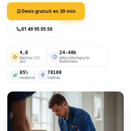
Devis gratuit en 30 min
01 49 95 05 50
4,8
24-48h
Basé sur 121
délai à Montigny-le-
avis
Bretonneux
85%
78180
revalorisé
Yvelines