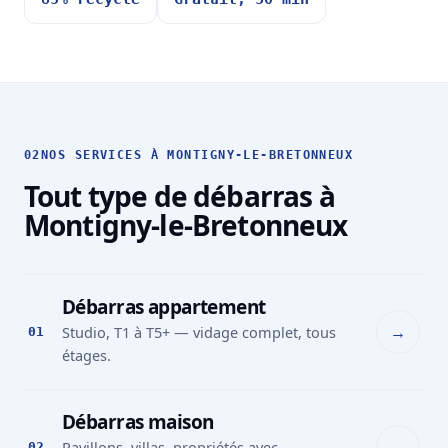
02
NOS SERVICES À MONTIGNY-LE-BRETONNEUX
Tout type de débarras à
Montigny-le-Bretonneux
Débarras appartement
→
Studio, T1 à T5+ — vidage complet, tous
01
étages.
Débarras maison
→
Pavillons, villas, propriétés avec
02