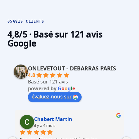
05
AVIS CLIENTS
4,8/5 · Basé sur 121 avis
Google
ONLEVETOUT - DEBARRAS PARIS
4.8
Basé sur 121 avis
powered by
G
o
o
g
l
e
évaluez-nous sur
Martin Faliu
il y a 4 mois