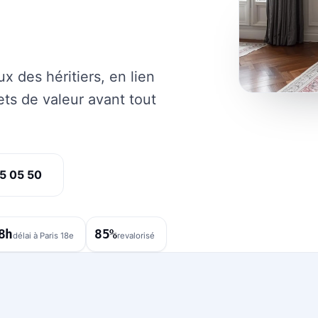
 des héritiers, en lien
ets de valeur avant tout
5 05 50
8h
85%
délai à Paris 18e
revalorisé