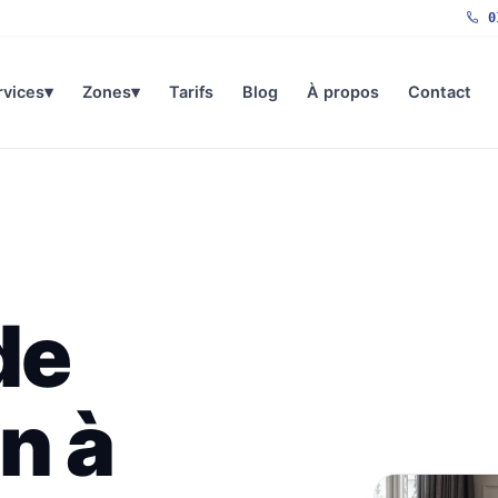
01
rvices
▾
Zones
▾
Tarifs
Blog
À propos
Contact
de
n à