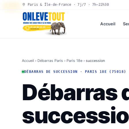
Paris & Île-de-France · 7j/7 · 7h–22h30
30 SEC
Accueil
Se
Accueil
›
Débarras Paris
›
Paris 18e
›
succession
DÉBARRAS DE SUCCESSION · PARIS 18E (75018)
Débarras 
successio