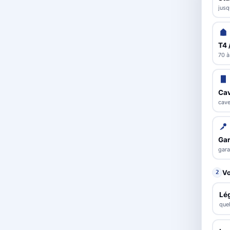
jusq
T4 
70 à
Cav
cave
Ga
gara
Vo
2
Lé
que