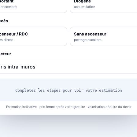
portant
Diogène
s encombré
accumulation
ccès
censeur / RDC
Sans ascenseur
s direct
portage escaliers
cteur
Complétez les étapes pour voir votre estimation
Estimation indicative · prix ferme après visite gratuite · valorisation déduite du devis