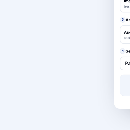
Im
trè
A
3
As
accè
Se
4