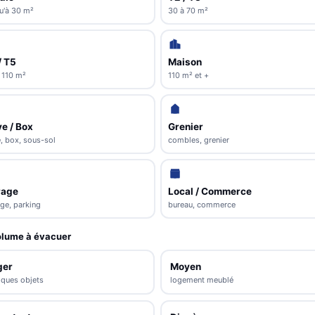
u'à 30 m²
30 à 70 m²
/ T5
Maison
 110 m²
110 m² et +
e / Box
Grenier
, box, sous-sol
combles, grenier
rage
Local / Commerce
ge, parking
bureau, commerce
lume à évacuer
ger
Moyen
lques objets
logement meublé