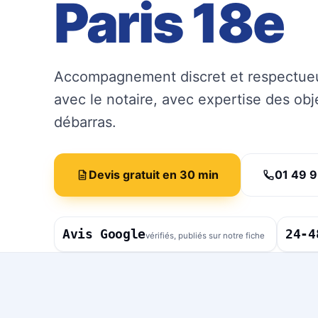
Paris 18e
Accompagnement discret et respectueux
avec le notaire, avec expertise des obj
débarras.
Devis gratuit en 30 min
01 49 9
Avis Google
24-4
vérifiés, publiés sur notre fiche