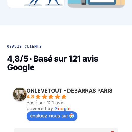
03
AVIS CLIENTS
4,8/5 · Basé sur 121 avis
Google
ONLEVETOUT - DEBARRAS PARIS
4.8
Basé sur 121 avis
powered by
G
o
o
g
l
e
évaluez-nous sur