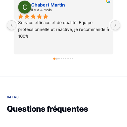
Martin Faliu
il y a 4 mois
pe 
Service au top, devis ultra rapide et 
commande à 
cohérent, équipes professionnelles et 
soignéesJe recommande !
04
FAQ
Questions fréquentes