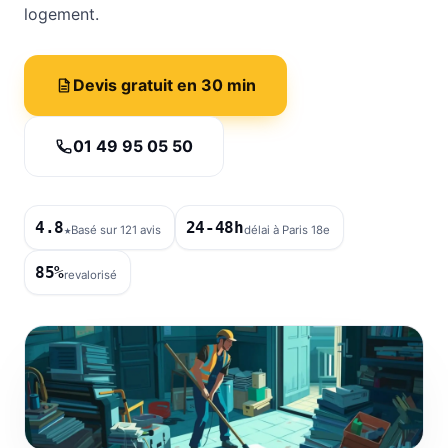
logement.
Devis gratuit en 30 min
01 49 95 05 50
4.8
24-48h
★
Basé sur 121 avis
délai à Paris 18e
85%
revalorisé