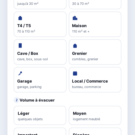
jusqu'à 30 m²
30 à 70 m²
T4 / T5
Maison
70 à 110 m²
110 m² et +
Cave / Box
Grenier
cave, box, sous-sol
combles, grenier
Garage
Local / Commerce
garage, parking
bureau, commerce
Volume à évacuer
2
Léger
Moyen
quelques objets
logement meublé
Important
Diogène