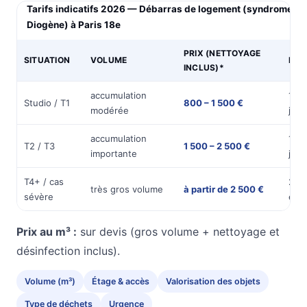
Tarifs indicatifs 2026 — Débarras de logement (syndrome de
Diogène) à Paris 18e
PRIX (NETTOYAGE
SITUATION
VOLUME
DUR
INCLUS)*
accumulation
1
Studio / T1
800 – 1 500 €
modérée
jou
accumulation
1 à 
T2 / T3
1 500 – 2 500 €
importante
jour
T4+ / cas
2 jo
très gros volume
à partir de 2 500 €
sévère
et +
Prix au m³ :
sur devis (gros volume + nettoyage et
désinfection inclus).
Volume (m³)
Étage & accès
Valorisation des objets
Type de déchets
Urgence