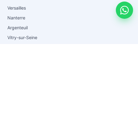
Versailles
Nanterre
Argenteuil
Vitry-sur-Seine
Toutes les zones →
RESSOURCES
Blog & conseils
Vider après un décès
Guide du débarras
Tarifs
FAQ
Questions fréquentes
À propos