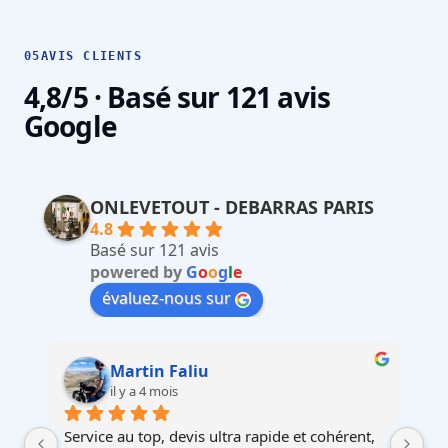
05
AVIS CLIENTS
4,8/5 · Basé sur 121 avis
Google
ONLEVETOUT - DEBARRAS PARIS
4.8
Basé sur 121 avis
powered by
G
o
o
g
l
e
évaluez-nous sur
Martin Faliu
il y a 4 mois
Service au top, devis ultra rapide et cohérent, 
Au