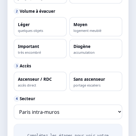
Volume à évacuer
2
Léger
Moyen
quelques objets
logement meublé
Important
Diogène
très encombré
accumulation
Accès
3
Ascenseur / RDC
Sans ascenseur
accès direct
portage escaliers
Secteur
4
Complétez les étapes pour voir votre