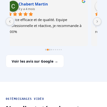
Martin Faliu
il y a 4 mois
Service au top, devis ultra rapide et cohérent, 
Au
à 
équipes professionnelles et soignéesJe 
recommande !
Voir les avis sur Google →
06
TÉMOIGNAGES VIDÉO