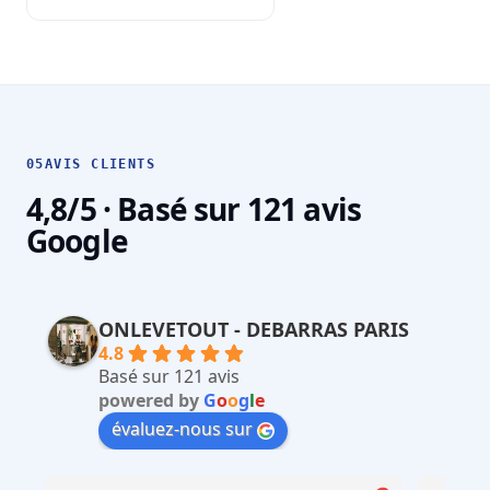
05
AVIS CLIENTS
4,8/5 · Basé sur 121 avis
Google
ONLEVETOUT - DEBARRAS PARIS
4.8
Basé sur 121 avis
powered by
G
o
o
g
l
e
évaluez-nous sur