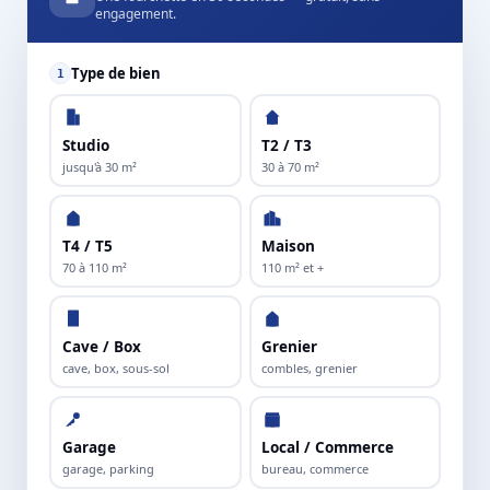
engagement.
Type de bien
1
Studio
T2 / T3
jusqu'à 30 m²
30 à 70 m²
T4 / T5
Maison
70 à 110 m²
110 m² et +
Cave / Box
Grenier
cave, box, sous-sol
combles, grenier
Garage
Local / Commerce
garage, parking
bureau, commerce