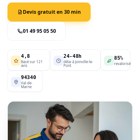
Devis gratuit en 30 min
01 49 95 05 50
4,8
24-48h
85%
Basé sur 121
délai à Joinville-le-
revalorisé
avis
Pont
94340
Val-de-
Marne