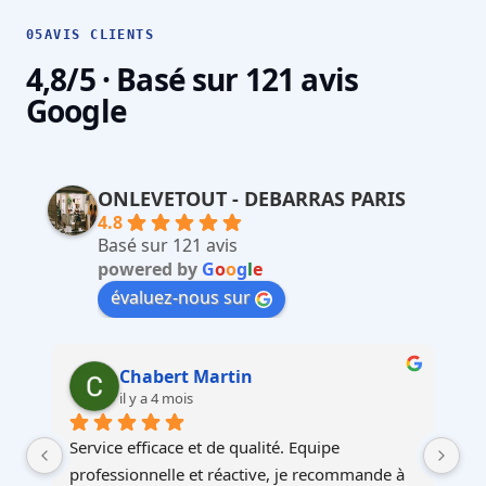
05
AVIS CLIENTS
4,8/5 · Basé sur 121 avis
Google
ONLEVETOUT - DEBARRAS PARIS
4.8
Basé sur 121 avis
powered by
G
o
o
g
l
e
évaluez-nous sur
Martin Faliu
il y a 4 mois
Service au top, devis ultra rapide et cohérent, 
Au
à 
équipes professionnelles et soignéesJe 