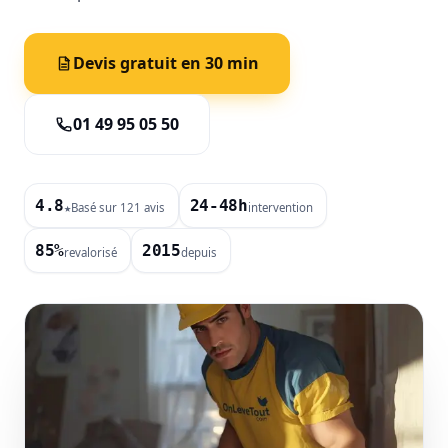
Devis gratuit en 30 min
01 49 95 05 50
4.8
24-48h
Basé sur 121 avis
intervention
★
85%
2015
revalorisé
depuis