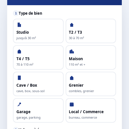
Type de bien
1
Studio
T2 / T3
jusqu'à 30 m²
30 à 70 m²
T4 / T5
Maison
70 à 110 m²
110 m² et +
Cave / Box
Grenier
cave, box, sous-sol
combles, grenier
Garage
Local / Commerce
garage, parking
bureau, commerce