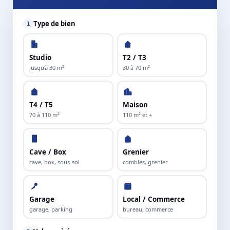
Type de bien
1
Studio
T2 / T3
jusqu'à 30 m²
30 à 70 m²
T4 / T5
Maison
70 à 110 m²
110 m² et +
Cave / Box
Grenier
cave, box, sous-sol
combles, grenier
Garage
Local / Commerce
garage, parking
bureau, commerce