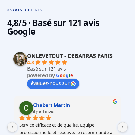
05
AVIS CLIENTS
4,8/5 · Basé sur 121 avis
Google
ONLEVETOUT - DEBARRAS PARIS
4.8
Basé sur 121 avis
powered by
G
o
o
g
l
e
évaluez-nous sur
Martin Faliu
il y a 4 mois
Service au top, devis ultra rapide et cohérent, 
Au
à 
équipes professionnelles et soignéesJe 