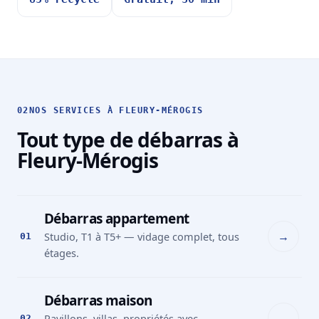
02
NOS SERVICES À FLEURY-MÉROGIS
Tout type de débarras à
Fleury-Mérogis
Débarras appartement
→
Studio, T1 à T5+ — vidage complet, tous
01
étages.
Débarras maison
→
Pavillons, villas, propriétés avec
02