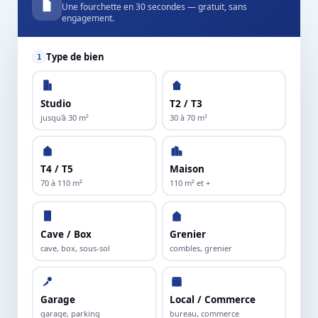
Une fourchette en 30 secondes — gratuit, sans
engagement.
Type de bien
1
Studio
T2 / T3
jusqu'à 30 m²
30 à 70 m²
T4 / T5
Maison
70 à 110 m²
110 m² et +
Cave / Box
Grenier
cave, box, sous-sol
combles, grenier
Garage
Local / Commerce
garage, parking
bureau, commerce