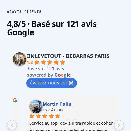
05
AVIS CLIENTS
4,8/5 · Basé sur 121 avis
Google
ONLEVETOUT - DEBARRAS PARIS
4.8
Basé sur 121 avis
powered by
G
o
o
g
l
e
évaluez-nous sur
Martin Faliu
il y a 4 mois
Service au top, devis ultra rapide et cohérent, 
Au
à 
équipes professionnelles et soignéesJe 