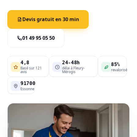
Devis gratuit en 30 min
01 49 95 05 50
4,8
24-48h
85%
Basé sur 121
délai à Fleury-
revalorisé
avis
Mérogis
91700
Essonne