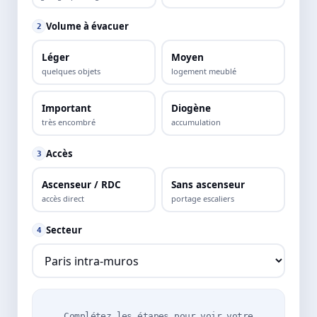
Volume à évacuer
2
Léger
Moyen
quelques objets
logement meublé
Important
Diogène
très encombré
accumulation
Accès
3
Ascenseur / RDC
Sans ascenseur
accès direct
portage escaliers
Secteur
4
Complétez les étapes pour voir votre