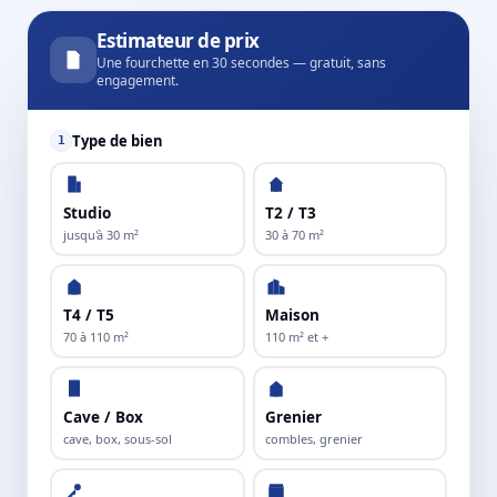
Estimateur de prix
Une fourchette en 30 secondes — gratuit, sans
engagement.
Type de bien
1
Studio
T2 / T3
jusqu'à 30 m²
30 à 70 m²
T4 / T5
Maison
70 à 110 m²
110 m² et +
Cave / Box
Grenier
cave, box, sous-sol
combles, grenier