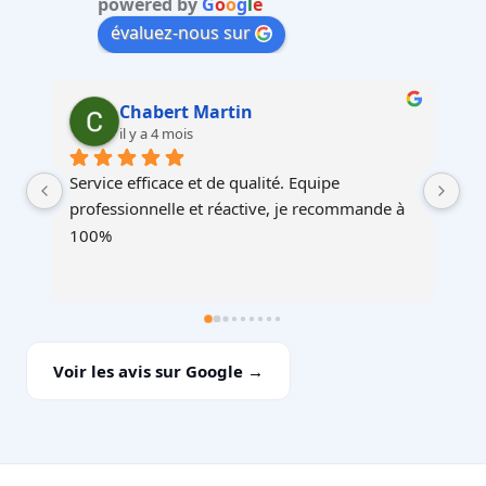
powered by
G
o
o
g
l
e
évaluez-nous sur
Martin Faliu
il y a 4 mois
Service au top, devis ultra rapide et cohérent, 
Au
à 
équipes professionnelles et soignéesJe 
recommande !
Voir les avis sur Google →