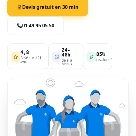
Devis gratuit en 30 min
01 49 95 05 50
24-
4,8
85%
48h
Basé sur 121
revalorisé
délai à
avis
Meaux