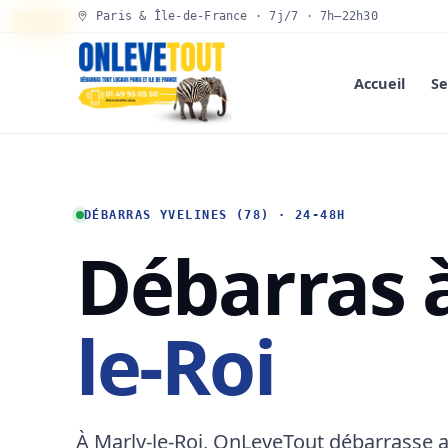
Paris & Île-de-France · 7j/7 · 7h–22h30
30 SEC
Accueil
Se
DÉBARRAS YVELINES (78) · 24-48H
Débarras 
le-Roi
À Marly-le-Roi, OnLeveTout débarrasse 