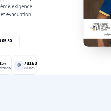
 même exigence
e et évacuation
5 05 50
85%
78160
evalorisé
Yvelines