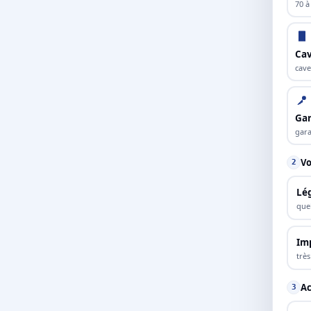
70 à
Cav
cave
Ga
gara
Vo
2
Lé
que
Im
trè
Ac
3