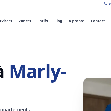
01
rvices
▾
Zones
▾
Tarifs
Blog
À propos
Contact
à
Marly-
appartements,