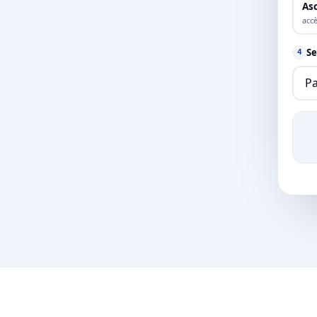
As
accè
Se
4