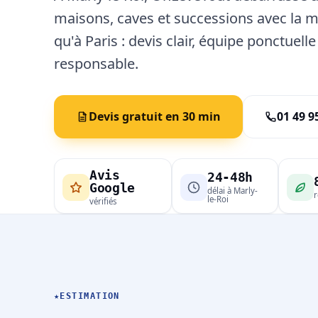
maisons, caves et successions avec la
qu'à Paris : devis clair, équipe ponctuell
responsable.
Devis gratuit en 30 min
01 49 9
Avis
24-48h
Google
délai à Marly-
r
le-Roi
vérifiés
★
ESTIMATION