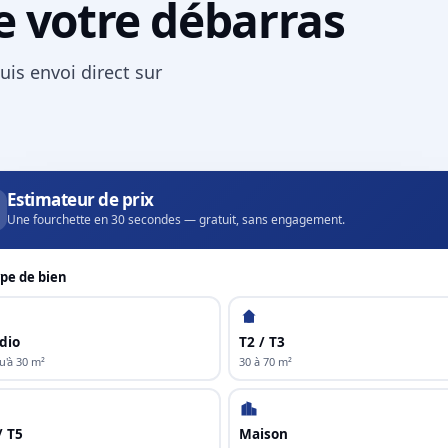
e votre débarras
uis envoi direct sur
Estimateur de prix
Une fourchette en 30 secondes — gratuit, sans engagement.
pe de bien
dio
T2 / T3
u'à 30 m²
30 à 70 m²
/ T5
Maison