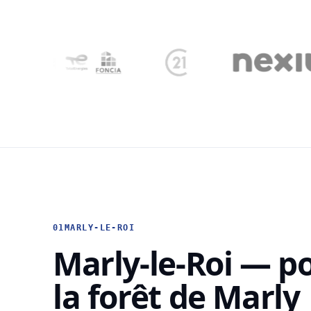
01
MARLY-LE-ROI
Marly-le-Roi — po
la forêt de Marly