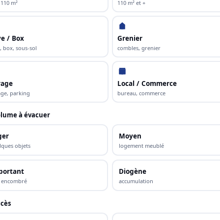
 110 m²
110 m² et +
e / Box
Grenier
, box, sous-sol
combles, grenier
rage
Local / Commerce
ge, parking
bureau, commerce
lume à évacuer
ger
Moyen
lques objets
logement meublé
portant
Diogène
s encombré
accumulation
cès