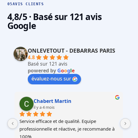
05
AVIS CLIENTS
4,8/5 · Basé sur 121 avis
Google
ONLEVETOUT - DEBARRAS PARIS
4.8
Basé sur 121 avis
powered by
G
o
o
g
l
e
évaluez-nous sur
Martin Faliu
il y a 4 mois
Service au top, devis ultra rapide et cohérent, 
Au
à 
équipes professionnelles et soignéesJe 
recommande !