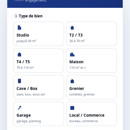
engagement.
Type de bien
1
Studio
T2 / T3
jusqu'à 30 m²
30 à 70 m²
T4 / T5
Maison
70 à 110 m²
110 m² et +
Cave / Box
Grenier
cave, box, sous-sol
combles, grenier
Garage
Local / Commerce
garage, parking
bureau, commerce