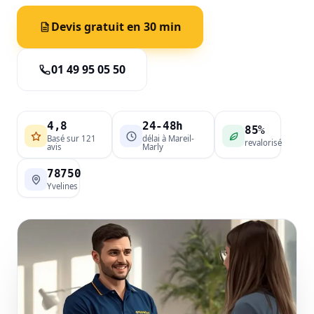
Devis gratuit en 30 min
01 49 95 05 50
4,8
24-48h
85%
Basé sur 121
délai à Mareil-
revalorisé
avis
Marly
78750
Yvelines