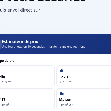
uis envoi direct sur
Estimateur de prix
Une fourchette en 30 secondes — gratuit, sans engagement.
pe de bien
dio
T2 / T3
u'à 30 m²
30 à 70 m²
/ T5
Maison
 110 m²
110 m² et +