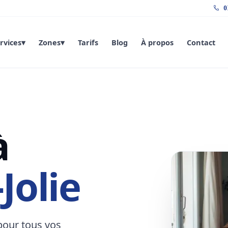
01
rvices
▾
Zones
▾
Tarifs
Blog
À propos
Contact
à
Jolie
pour tous vos