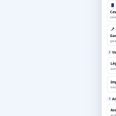
Cav
cave
Ga
gara
Vo
2
Lé
que
Im
trè
Ac
3
As
accè