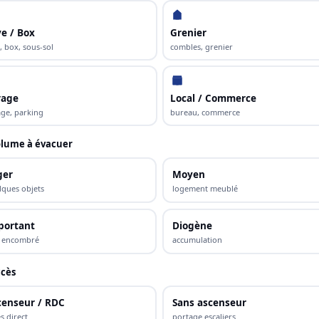
e / Box
Grenier
, box, sous-sol
combles, grenier
rage
Local / Commerce
ge, parking
bureau, commerce
lume à évacuer
ger
Moyen
lques objets
logement meublé
portant
Diogène
s encombré
accumulation
cès
censeur / RDC
Sans ascenseur
s direct
portage escaliers