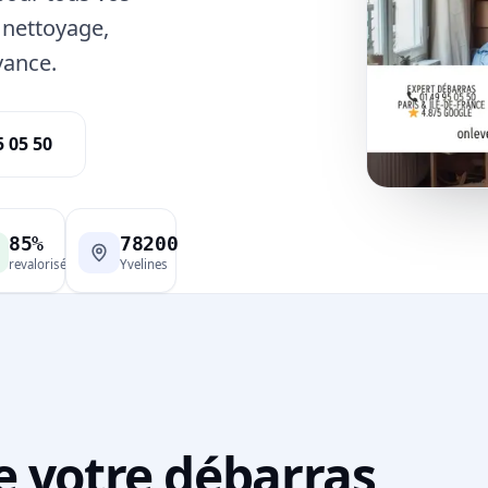
 nettoyage,
vance.
5 05 50
85%
78200
revalorisé
Yvelines
e votre débarras