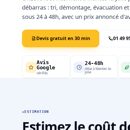
débarras : tri, démontage, évacuation et
sous 24 à 48h, avec un prix annoncé d'a
Devis gratuit en 30 min
01 49 9
Avis
24-48h
Google
délai à Mantes-la-
Jolie
vérifiés
★
ESTIMATION
Estimez le coût d