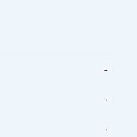
→
→
→