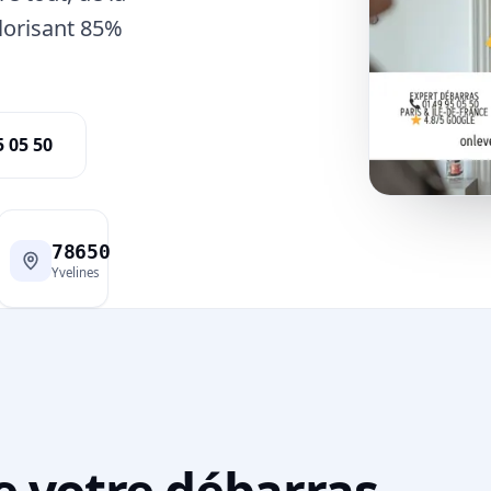
alorisant 85%
5 05 50
78650
Yvelines
e votre débarras