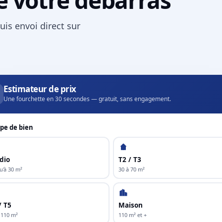
uis envoi direct sur
Estimateur de prix
Une fourchette en 30 secondes — gratuit, sans engagement.
pe de bien
dio
T2 / T3
u'à 30 m²
30 à 70 m²
/ T5
Maison
 110 m²
110 m² et +