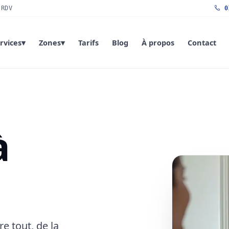
 RDV
01
rvices
▾
Zones
▾
Tarifs
Blog
À propos
Contact
à
e tout, de la