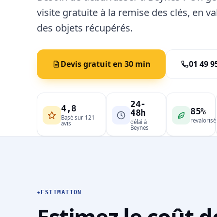
visite gratuite à la remise des clés, en v
des objets récupérés.
Devis gratuit en 30 min
01 49 9
24-
4,8
85%
48h
Basé sur 121
revalorisé
délai à
avis
Beynes
★
ESTIMATION
Estimez le coût d