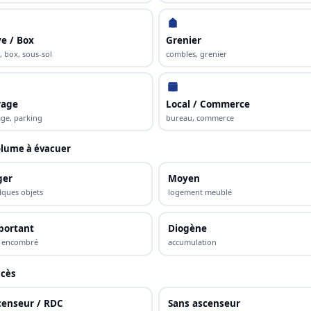
e / Box
Grenier
, box, sous-sol
combles, grenier
rage
Local / Commerce
ge, parking
bureau, commerce
lume à évacuer
ger
Moyen
lques objets
logement meublé
portant
Diogène
s encombré
accumulation
cès
censeur / RDC
Sans ascenseur