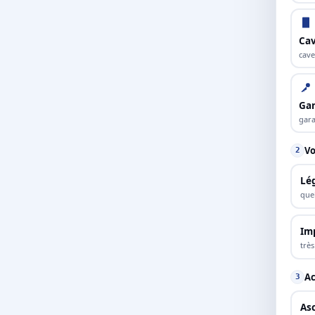
Cav
cave
Ga
gara
Vo
2
Lé
que
Im
trè
Ac
3
As