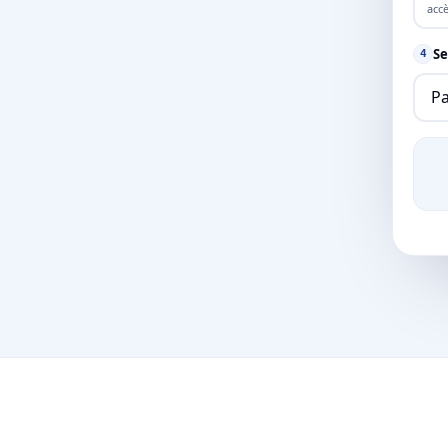
accè
Se
4