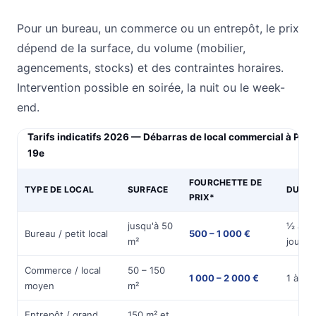
Pour un bureau, un commerce ou un entrepôt, le prix
dépend de la surface, du volume (mobilier,
agencements, stocks) et des contraintes horaires.
Intervention possible en soirée, la nuit ou le week-
end.
Tarifs indicatifs 2026 — Débarras de local commercial à Pari
19e
FOURCHETTE DE
TYPE DE LOCAL
SURFACE
DURÉE
PRIX*
jusqu'à 50
½ à 1
Bureau / petit local
500 – 1 000 €
m²
journé
Commerce / local
50 – 150
1 000 – 2 000 €
1 à 2 j
moyen
m²
Entrepôt / grand
150 m² et