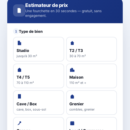
Estimateur de prix
Une fourchette en 30 secondes — gratuit, sans
engagement.
Type de bien
1
Studio
T2 / T3
jusqu'à 30 m²
30 à 70 m²
T4 / T5
Maison
70 à 110 m²
110 m² et +
Cave / Box
Grenier
cave, box, sous-sol
combles, grenier