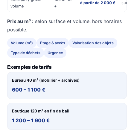
à partir de 2 000 €
sur de
volume
+
Prix au m³ :
selon surface et volume, hors horaires
possible.
Volume (m³)
Étage & accès
Valorisation des objets
Type de déchets
Urgence
Exemples de tarifs
Bureau 40 m² (mobilier + archives)
600 – 1 100 €
Boutique 120 m² en fin de bail
1 200 – 1 900 €