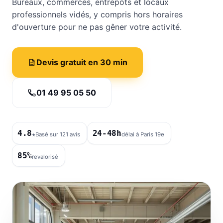
Bureaux, commerces, entrepôts et locaux
professionnels vidés, y compris hors horaires
d'ouverture pour ne pas gêner votre activité.
Devis gratuit en 30 min
01 49 95 05 50
4.8
24-48h
★
Basé sur 121 avis
délai à Paris 19e
85%
revalorisé