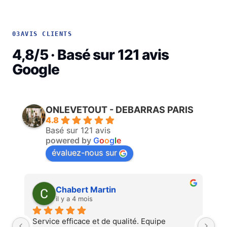
03
AVIS CLIENTS
4,8/5 · Basé sur 121 avis
Google
ONLEVETOUT - DEBARRAS PARIS
4.8
Basé sur 121 avis
powered by
G
o
o
g
l
e
évaluez-nous sur
Martin Faliu
il y a 4 mois
Service au top, devis ultra rapide et 
Au