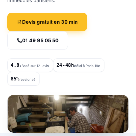
immeubles parisiens.
Devis gratuit en 30 min
01 49 95 05 50
4.8
24-48h
★
Basé sur 121 avis
délai à Paris 19e
85%
revalorisé