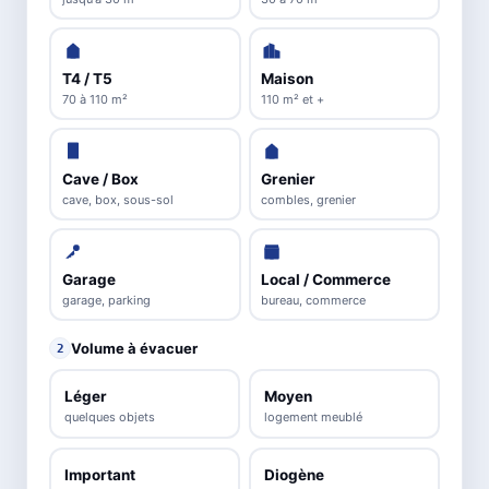
T4 / T5
Maison
70 à 110 m²
110 m² et +
Cave / Box
Grenier
cave, box, sous-sol
combles, grenier
Garage
Local / Commerce
garage, parking
bureau, commerce
Volume à évacuer
2
Léger
Moyen
quelques objets
logement meublé
Important
Diogène