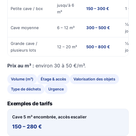
jusqu'à 6
Petite cave / box
150 – 300 €
1 – 2 
m³
½
Cave moyenne
6 – 12 m³
300 – 500 €
journ
Grande cave /
½ à 1
12 – 20 m³
500 – 800 €
plusieurs lots
journ
Prix au m³ :
environ 30 à 50 €/m³.
Volume (m³)
Étage & accès
Valorisation des objets
Type de déchets
Urgence
Exemples de tarifs
Cave 5 m³ encombrée, accès escalier
150 – 280 €