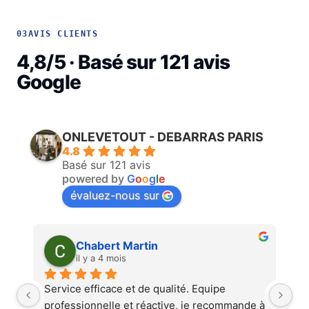
03
AVIS CLIENTS
4,8/5 · Basé sur 121 avis
Google
ONLEVETOUT - DEBARRAS PARIS
4.8
Basé sur 121 avis
powered by
G
o
o
g
l
e
évaluez-nous sur
Martin Faliu
il y a 4 mois
Service au top, devis ultra rapide et 
Au
 à 
cohérent, équipes professionnelles et 