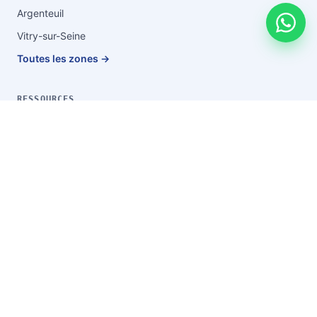
Argenteuil
Vitry-sur-Seine
Toutes les zones →
RESSOURCES
Blog & conseils
Vider après un décès
Guide du débarras
Tarifs
FAQ
Questions fréquentes
À propos
Contact