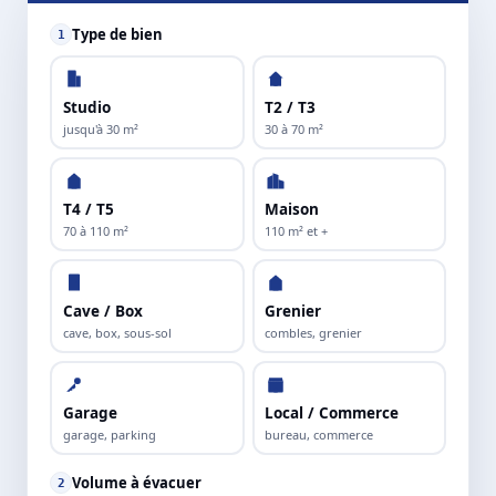
Type de bien
1
Studio
T2 / T3
jusqu'à 30 m²
30 à 70 m²
T4 / T5
Maison
70 à 110 m²
110 m² et +
Cave / Box
Grenier
cave, box, sous-sol
combles, grenier
Garage
Local / Commerce
garage, parking
bureau, commerce
Volume à évacuer
2