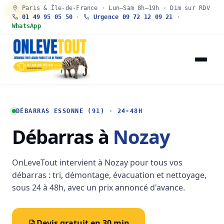
Paris & Île-de-France · Lun–Sam 8h–19h · Dim sur RDV
30 SEC
01 49 95 05 50
·
Urgence 09 72 12 09 21
·
WhatsApp
DÉBARRAS ESSONNE (91) · 24-48H
Débarras à
Nozay
OnLeveTout intervient à Nozay pour tous vos
débarras : tri, démontage, évacuation et nettoyage,
sous 24 à 48h, avec un prix annoncé d'avance.
Devis gratuit en 30 min