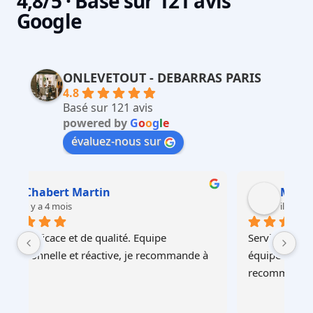
4,8/5 · Basé sur 121 avis
Google
ONLEVETOUT - DEBARRAS PARIS
4.8
Basé sur 121 avis
powered by
G
o
o
g
l
e
évaluez-nous sur
Martin Faliu
il y a 4 mois
Service au top, devis ultra rapide et cohérent, 
Au
à 
équipes professionnelles et soignéesJe 
recommande !