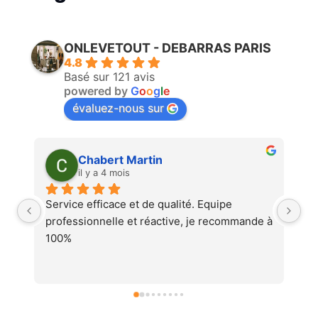
ONLEVETOUT - DEBARRAS PARIS
4.8
Basé sur 121 avis
powered by
G
o
o
g
l
e
évaluez-nous sur
Martin Faliu
il y a 4 mois
Service au top, devis ultra rapide et 
Au
 à 
cohérent, équipes professionnelles et 
soignéesJe recommande !