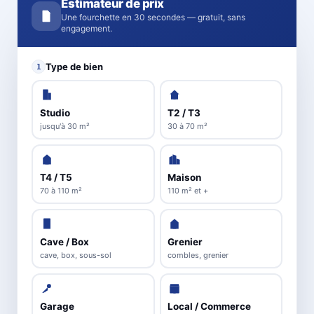
Estimateur de prix
Une fourchette en 30 secondes — gratuit, sans
engagement.
Type de bien
1
Studio
T2 / T3
jusqu'à 30 m²
30 à 70 m²
T4 / T5
Maison
70 à 110 m²
110 m² et +
Cave / Box
Grenier
cave, box, sous-sol
combles, grenier
Garage
Local / Commerce