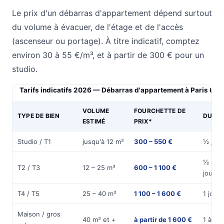
Le prix d'un débarras d'appartement dépend surtout
du volume à évacuer, de l'étage et de l'accès
(ascenseur ou portage). À titre indicatif, comptez
environ 30 à 55 €/m³, et à partir de 300 € pour un
studio.
Tarifs indicatifs 2026 — Débarras d'appartement à Paris 6e
VOLUME
FOURCHETTE DE
TYPE DE BIEN
DURÉE
ESTIMÉ
PRIX*
Studio / T1
jusqu'à 12 m³
300 – 550 €
½ jou
½ à 1
T2 / T3
12 – 25 m³
600 – 1 100 €
journé
T4 / T5
25 – 40 m³
1 100 – 1 600 €
1 jour
Maison / gros
40 m³ et +
à partir de 1 600 €
1 à 2 j