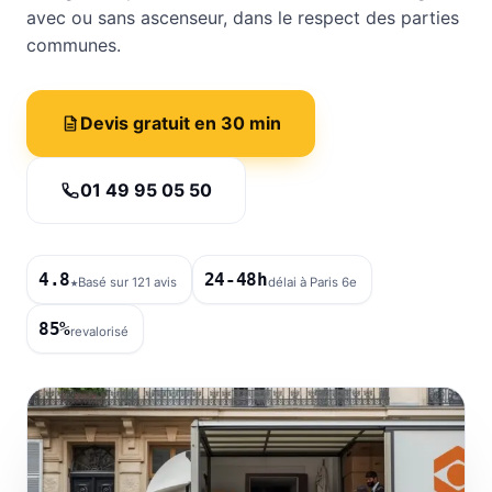
avec ou sans ascenseur, dans le respect des parties
communes.
Devis gratuit en 30 min
01 49 95 05 50
4.8
24-48h
★
Basé sur 121 avis
délai à Paris 6e
85%
revalorisé