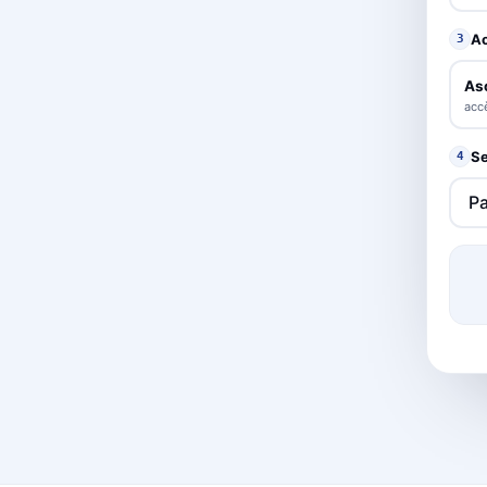
A
3
As
accè
Se
4