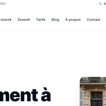
 RDV
01
rvices
▾
Zones
▾
Tarifs
Blog
À propos
Contact
ment à