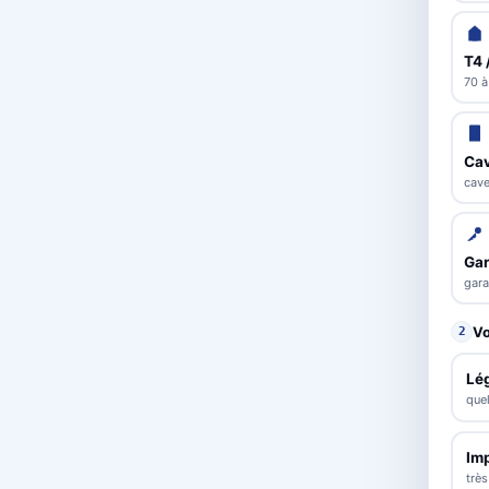
T4 
70 à
Cav
cave
Ga
gara
Vo
2
Lé
que
Im
trè