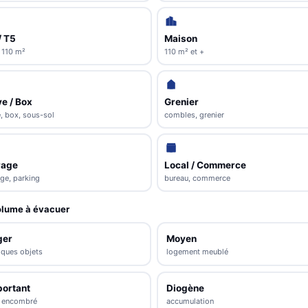
/ T5
Maison
 110 m²
110 m² et +
e / Box
Grenier
, box, sous-sol
combles, grenier
rage
Local / Commerce
ge, parking
bureau, commerce
lume à évacuer
ger
Moyen
lques objets
logement meublé
portant
Diogène
s encombré
accumulation