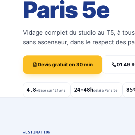
Paris 5e
Vidage complet du studio au T5, à tous
sans ascenseur, dans le respect des p
Devis gratuit en 30 min
01 49 9
4.8
24-48h
85
★
Basé sur 121 avis
délai à Paris 5e
★
ESTIMATION