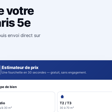
e votre
ris 5e
uis envoi direct sur
Estimateur de prix
Une fourchette en 30 secondes — gratuit, sans engagement.
pe de bien
dio
T2 / T3
u'à 30 m²
30 à 70 m²