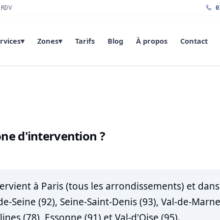
 RDV
01
rvices
▾
Zones
▾
Tarifs
Blog
À propos
Contact
one d'intervention ?
rvient à Paris (tous les arrondissements) et dans t
e-Seine (92), Seine-Saint-Denis (93), Val-de-Marne 
ines (78), Essonne (91) et Val-d'Oise (95).