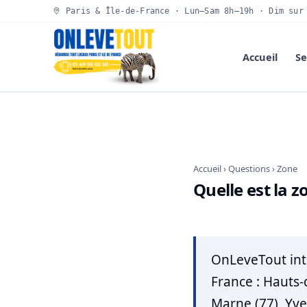
Paris & Île-de-France · Lun–Sam 8h–19h · Dim sur
Accueil
Se
Accueil
›
Questions
› Zone
Quelle est la z
OnLeveTout inte
France : Hauts-d
Marne (77), Yvel