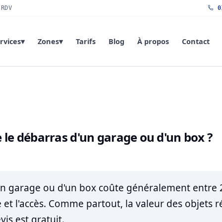
 RDV
01
rvices
▾
Zones
▾
Tarifs
Blog
À propos
Contact
le débarras d'un garage ou d'un box ?
un garage ou d'un box coûte généralement entre 2
 et l'accès. Comme partout, la valeur des objets 
vis est gratuit.