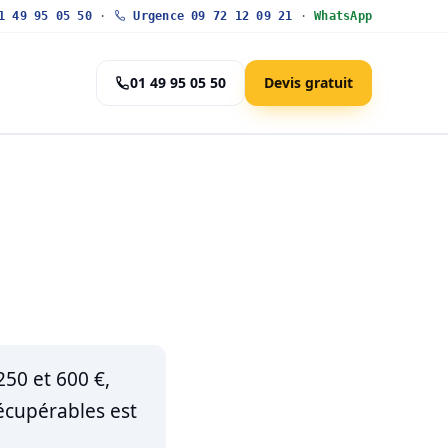
 49 95 05 50
·
Urgence 09 72 12 09 21
·
WhatsApp
01 49 95 05 50
Devis gratuit
50 et 600 €,
récupérables est