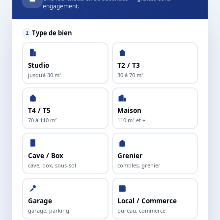
engagement.
Type de bien
1
Studio
T2 / T3
jusqu'à 30 m²
30 à 70 m²
T4 / T5
Maison
70 à 110 m²
110 m² et +
Cave / Box
Grenier
cave, box, sous-sol
combles, grenier
Garage
Local / Commerce
garage, parking
bureau, commerce