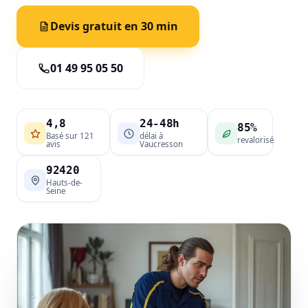
Devis gratuit en 30 min
01 49 95 05 50
4,8
24-48h
85%
Basé sur 121
délai à
revalorisé
avis
Vaucresson
92420
Hauts-de-
Seine