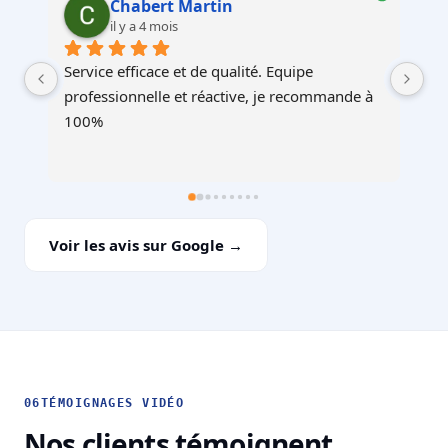
Martin Faliu
il y a 4 mois
Service au top, devis ultra rapide et cohérent, 
Au
à 
équipes professionnelles et soignéesJe 
recommande !
Voir les avis sur Google →
06
TÉMOIGNAGES VIDÉO
Nos clients témoignent