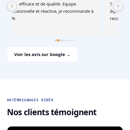
Service au top, devis ultra rapide et cohérent, 
Au
à 
équipes professionnelles et soignéesJe 
recommande !
Voir les avis sur Google →
06
TÉMOIGNAGES VIDÉO
Nos clients témoignent