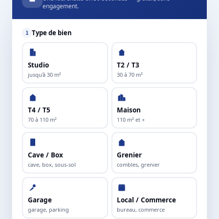
engagement.
Type de bien
1
Studio
T2 / T3
jusqu'à 30 m²
30 à 70 m²
T4 / T5
Maison
70 à 110 m²
110 m² et +
Cave / Box
Grenier
cave, box, sous-sol
combles, grenier
Garage
Local / Commerce
garage, parking
bureau, commerce