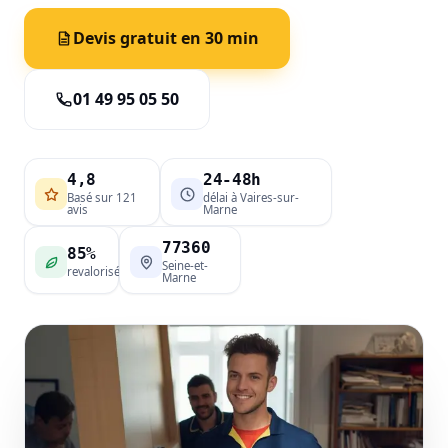
Devis gratuit en 30 min
01 49 95 05 50
4,8
24-48h
Basé sur 121
délai à Vaires-sur-
avis
Marne
77360
85%
Seine-et-
revalorisé
Marne