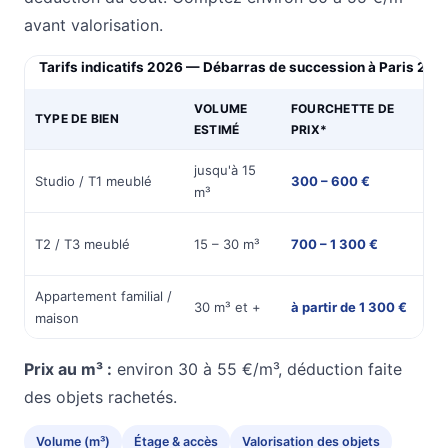
avant valorisation.
Tarifs indicatifs 2026 — Débarras de succession à Paris 20e
VOLUME
FOURCHETTE DE
TYPE DE BIEN
DU
ESTIMÉ
PRIX*
jusqu'à 15
½
Studio / T1 meublé
300 – 600 €
m³
jou
1
T2 / T3 meublé
15 – 30 m³
700 – 1 300 €
jou
Appartement familial /
1 à
30 m³ et +
à partir de 1 300 €
maison
jou
Prix au m³ :
environ 30 à 55 €/m³, déduction faite
des objets rachetés.
Volume (m³)
Étage & accès
Valorisation des objets