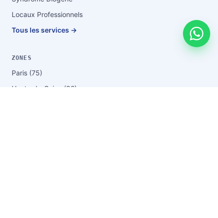
Locaux Professionnels
Tous les services →
ZONES
Paris (75)
Hauts-de-Seine (92)
Seine-Saint-Denis (93)
Val-de-Marne (94)
Yvelines (78)
Essonne (91)
Val-d'Oise (95)
Seine-et-Marne (77)
Boulogne-Billancourt
Saint-Denis