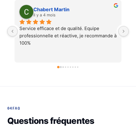
Martin Faliu
il y a 4 mois
Service au top, devis ultra rapide et 
Au
 à 
cohérent, équipes professionnelles et 
soignéesJe recommande !
04
FAQ
Questions fréquentes