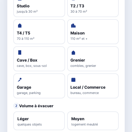
Studio
T2 / T3
jusqu'à 30 m²
30 à 70 m²
T4 / T5
Maison
70 à 110 m²
110 m² et +
Cave / Box
Grenier
cave, box, sous-sol
combles, grenier
Garage
Local / Commerce
garage, parking
bureau, commerce
Volume à évacuer
2
Léger
Moyen
quelques objets
logement meublé