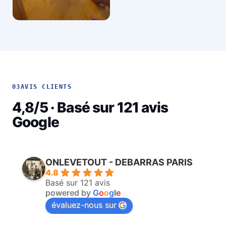
03
AVIS CLIENTS
4,8/5 · Basé sur 121 avis
Google
ONLEVETOUT - DEBARRAS PARIS
4.8
Basé sur 121 avis
powered by
G
o
o
g
l
e
évaluez-nous sur