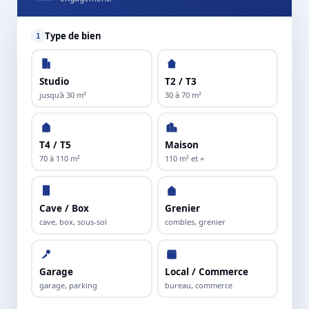
Type de bien
1
Studio
T2 / T3
jusqu'à 30 m²
30 à 70 m²
T4 / T5
Maison
70 à 110 m²
110 m² et +
Cave / Box
Grenier
cave, box, sous-sol
combles, grenier
Garage
Local / Commerce
garage, parking
bureau, commerce