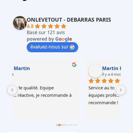
ONLEVETOUT - DEBARRAS PARIS
4.8
Basé sur 121 avis
powered by
G
o
o
g
l
e
évaluez-nous sur
Martin Faliu
il y a 4 mois
Service au top, devis ultra rapide et cohérent, 
Au
à 
équipes professionnelles et soignéesJe 
recommande !