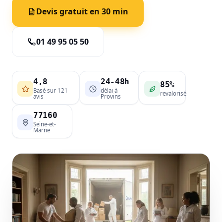
Devis gratuit en 30 min
01 49 95 05 50
4,8
24-48h
85%
Basé sur 121
délai à
revalorisé
avis
Provins
77160
Seine-et-
Marne