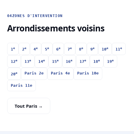
04
ZONES D'INTERVENTION
Arrondissements voisins
e
e
e
e
e
e
e
e
e
e
1
2
4
5
6
7
8
9
10
11
e
e
e
e
e
e
e
e
12
13
14
15
16
17
18
19
e
Paris 2e
Paris 4e
Paris 10e
20
Paris 11e
Tout Paris →