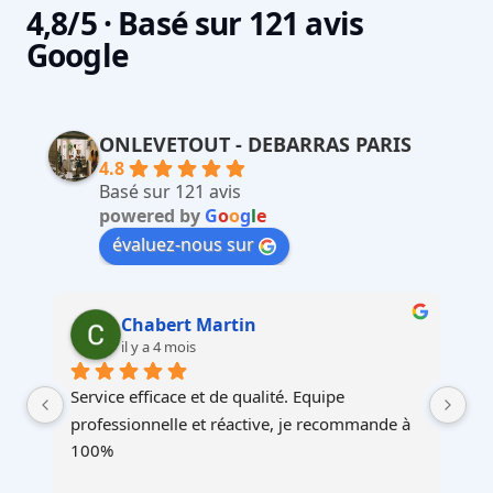
4,8/5 · Basé sur 121 avis
Google
ONLEVETOUT - DEBARRAS PARIS
4.8
Basé sur 121 avis
powered by
G
o
o
g
l
e
évaluez-nous sur
Martin Faliu
il y a 4 mois
Service au top, devis ultra rapide et cohérent, 
Au
à 
équipes professionnelles et soignéesJe 
recommande !