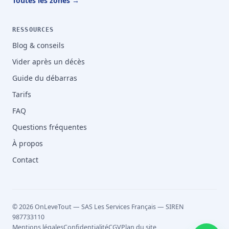
Toutes les zones →
RESSOURCES
Blog & conseils
Vider après un décès
Guide du débarras
Tarifs
FAQ
Questions fréquentes
À propos
Contact
© 2026 OnLeveTout — SAS Les Services Français — SIREN
987733110
Mentions légales
Confidentialité
CGV
Plan du site