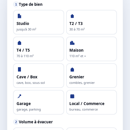
Type de bien
1
Studio
T2 / T3
jusqu'à 30 m²
30 à 70 m²
T4 / T5
Maison
70 à 110 m²
110 m² et +
Cave / Box
Grenier
cave, box, sous-sol
combles, grenier
Garage
Local / Commerce
garage, parking
bureau, commerce
Volume à évacuer
2