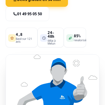
01 49 95 05 50
24-
4,8
85%
48h
Basé sur 121
revalorisé
délai à
avis
Melun