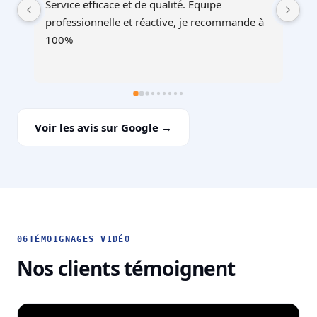
Service au top, devis ultra rapide et cohérent, 
Au
à 
équipes professionnelles et soignéesJe 
recommande !
Voir les avis sur Google →
06
TÉMOIGNAGES VIDÉO
Nos clients témoignent