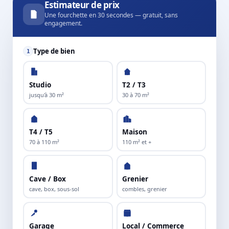
Estimateur de prix
Une fourchette en 30 secondes — gratuit, sans
engagement.
Type de bien
1
Studio
T2 / T3
jusqu'à 30 m²
30 à 70 m²
T4 / T5
Maison
70 à 110 m²
110 m² et +
Cave / Box
Grenier
cave, box, sous-sol
combles, grenier
Garage
Local / Commerce