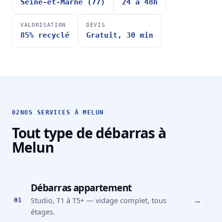
Seine-et-Marne (77)
24 à 48h
VALORISATION
DEVIS
85% recyclé
Gratuit, 30 min
02
NOS SERVICES À MELUN
Tout type de débarras à
Melun
Débarras appartement
→
Studio, T1 à T5+ — vidage complet, tous
01
étages.