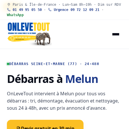
Paris & Île-de-France · Lun–Sam 8h–19h · Dim sur RDV
30 SEC
01 49 95 05 50
·
Urgence 09 72 12 09 21
·
WhatsApp
DÉBARRAS SEINE-ET-MARNE (77) · 24-48H
Débarras à
Melun
OnLeveTout intervient à Melun pour tous vos
débarras : tri, démontage, évacuation et nettoyage,
sous 24 à 48h, avec un prix annoncé d'avance.
Devis gratuit en 30 min