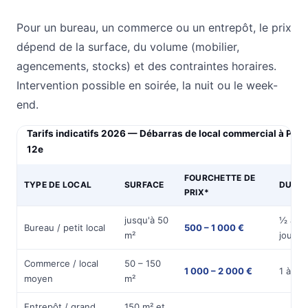
Pour un bureau, un commerce ou un entrepôt, le prix
dépend de la surface, du volume (mobilier,
agencements, stocks) et des contraintes horaires.
Intervention possible en soirée, la nuit ou le week-
end.
Tarifs indicatifs 2026 — Débarras de local commercial à Pari
12e
FOURCHETTE DE
TYPE DE LOCAL
SURFACE
DURÉE
PRIX*
jusqu'à 50
½ à 1
Bureau / petit local
500 – 1 000 €
m²
journé
Commerce / local
50 – 150
1 000 – 2 000 €
1 à 2 j
moyen
m²
Entrepôt / grand
150 m² et