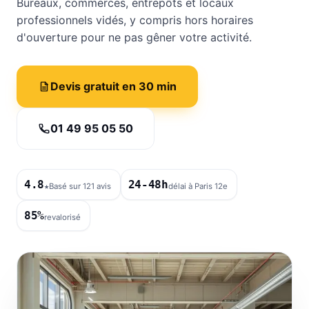
Bureaux, commerces, entrepôts et locaux
professionnels vidés, y compris hors horaires
d'ouverture pour ne pas gêner votre activité.
Devis gratuit en 30 min
01 49 95 05 50
4.8
24-48h
★
Basé sur 121 avis
délai à Paris 12e
85%
revalorisé