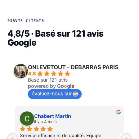
03
AVIS CLIENTS
4,8/5 · Basé sur 121 avis
Google
ONLEVETOUT - DEBARRAS PARIS
4.8
Basé sur 121 avis
powered by
G
o
o
g
l
e
évaluez-nous sur
Martin Faliu
il y a 4 mois
Service au top, devis ultra rapide et 
Au