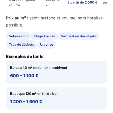
à partir de 2 000 €
sur de
volume
+
Prix au m³ :
selon surface et volume, hors horaires
possible.
Volume (m³)
Étage & accès
Valorisation des objets
Type de déchets
Urgence
Exemples de tarifs
Bureau 40 m² (mobilier + archives)
600 – 1 100 €
Boutique 120 m² en fin de bail
1 200 – 1 900 €