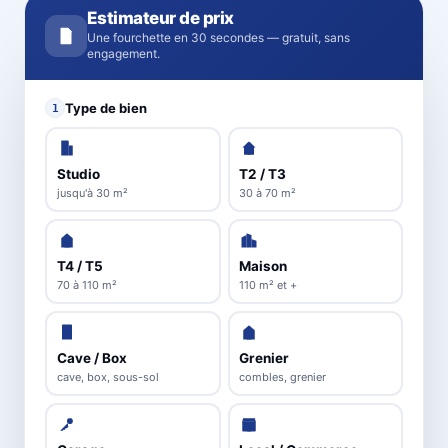
Estimateur de prix
Une fourchette en 30 secondes — gratuit, sans
engagement.
Type de bien
1
Studio
T2 / T3
jusqu'à 30 m²
30 à 70 m²
T4 / T5
Maison
70 à 110 m²
110 m² et +
Cave / Box
Grenier
cave, box, sous-sol
combles, grenier