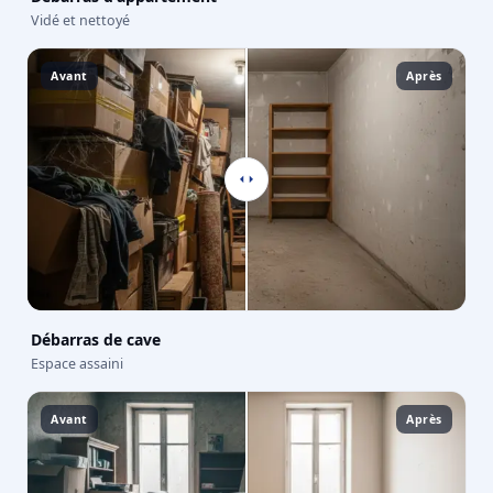
Vidé et nettoyé
Avant
Après
Débarras de cave
Espace assaini
Avant
Après