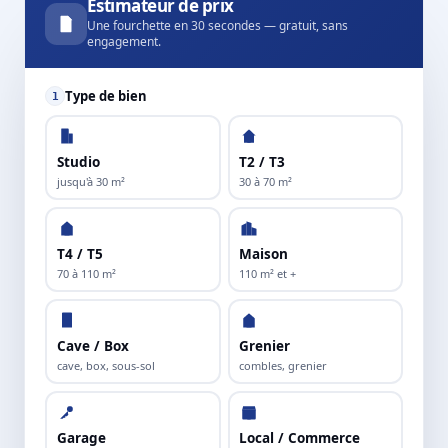
Estimateur de prix
Une fourchette en 30 secondes — gratuit, sans
engagement.
Type de bien
1
Studio
T2 / T3
jusqu'à 30 m²
30 à 70 m²
T4 / T5
Maison
70 à 110 m²
110 m² et +
Cave / Box
Grenier
cave, box, sous-sol
combles, grenier
Garage
Local / Commerce