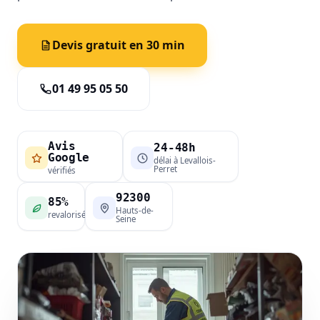
Devis gratuit en 30 min
01 49 95 05 50
Avis
24-48h
Google
délai à Levallois-
Perret
vérifiés
92300
85%
Hauts-de-
revalorisé
Seine