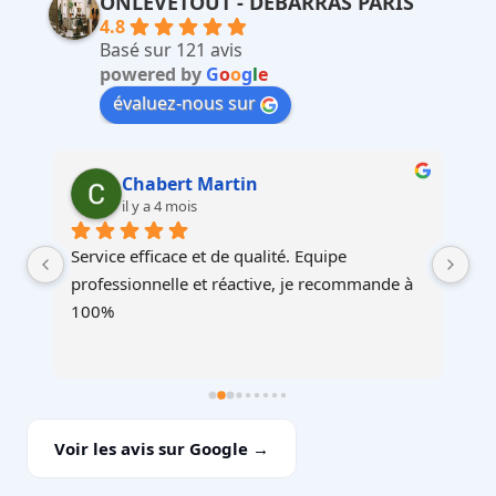
ONLEVETOUT - DEBARRAS PARIS
4.8
Basé sur 121 avis
powered by
G
o
o
g
l
e
évaluez-nous sur
Martin Faliu
il y a 4 mois
Service au top, devis ultra rapide et cohérent, 
Au
à 
équipes professionnelles et soignéesJe 
recommande !
Voir les avis sur Google →